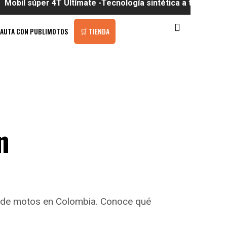
er 4T Ultímate -Tecnología sintética a tu alcance
PAUTA CON PUBLIMOTOS
🛒 TIENDA
n
os de motos en Colombia. Conoce qué