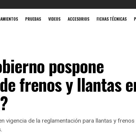
Mobil súp
ZAMIENTOS
PRUEBAS
VIDEOS
ACCESORIOS
FICHAS TÉCNICAS
obierno pospone
e frenos y llantas e
é?
en vigencia de la reglamentación para llantas y fren
.