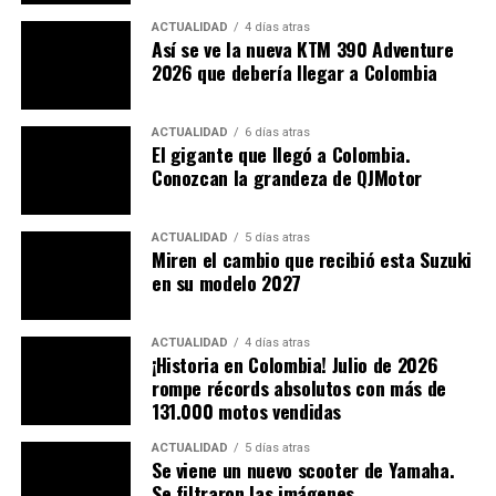
ACTUALIDAD
4 días atras
Así se ve la nueva KTM 390 Adventure
2026 que debería llegar a Colombia
ACTUALIDAD
6 días atras
El gigante que llegó a Colombia.
Conozcan la grandeza de QJMotor
ACTUALIDAD
5 días atras
Miren el cambio que recibió esta Suzuki
en su modelo 2027
(No se pierda:
Lo nuevo. ¿Será revivida la
ACTUALIDAD
4 días atras
Suzuki DRZ 400 SM? Esto sabemos
)
¡Historia en Colombia! Julio de 2026
rompe récords absolutos con más de
131.000 motos vendidas
Así que si usted era de los que ofendían al ciudadano
que le decía en la vía ¡No haga eso, está mal! o, incluso,
ACTUALIDAD
5 días atras
hasta se burlaba de esa persona que le hacia la
Se viene un nuevo scooter de Yamaha.
recomendación, pilas, ya no le van a decir nada, solo le
Se filtraron las imágenes