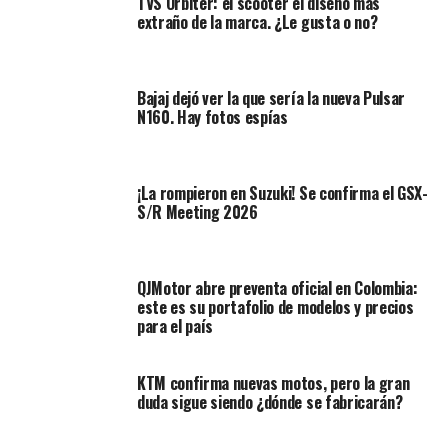
TVS Orbiter: el scooter el diseño más
125 – 2024. ¿Podría ser la mejor de su
extraño de la marca. ¿Le gusta o no?
segmento?
)
La iniciativa, aprobada por el Ministerio de Transporte,
Bajaj dejó ver la que sería la nueva Pulsar
también indica en la circular cómo comenzarán a
N160. Hay fotos espías
implementar estas medidas en las vías de Colombia.
¿Dónde está la información de
¡La rompieron en Suzuki! Se confirma el GSX-
S/R Meeting 2026
MinTransporte?
La circular 20244000000157 del 16-02-2024 puede
QJMotor abre preventa oficial en Colombia:
verla dándole click aquí.
este es su portafolio de modelos y precios
para el país
Al sistema lo denominaron Registro de Condiciones de
Riesgo en los Desplazamientos – RECORD, por medio de
KTM confirma nuevas motos, pero la gran
este medio tecnológico, se pueden enviar los registros
duda sigue siendo ¿dónde se fabricarán?
directamente al MinTransporte.