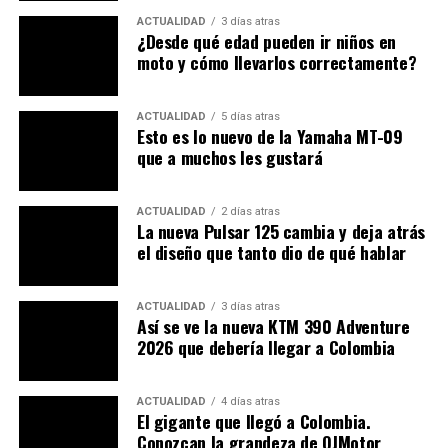
ACTUALIDAD
3 días atras
Esta edición del festival apuesta por una programación
¿Desde qué edad pueden ir niños en
moto y cómo llevarlos correctamente?
que conecte con las nuevas generaciones. Además
debería fomentar el uso del espacio público y generar
oportunidades para que los ciudadanos vivan la ciudad
ACTUALIDAD
5 días atras
de forma activa, gratuita y segura. En ese contexto, el
Esto es lo nuevo de la Yamaha MT-09
que a muchos les gustará
evento de motos en El Tunal
representa una
oportunidad para destacar el papel de la moto no solo
como medio de transporte. También la moto se muestra
ACTUALIDAD
2 días atras
La nueva Pulsar 125 cambia y deja atrás
como forma de cultura y deporte alternativo en
el diseño que tanto dio de qué hablar
crecimiento.
ACTUALIDAD
3 días atras
Así se ve la nueva KTM 390 Adventure
2026 que debería llegar a Colombia
ACTUALIDAD
4 días atras
El gigante que llegó a Colombia.
Conozcan la grandeza de QJMotor