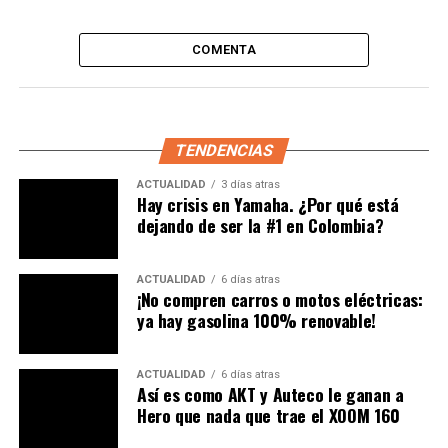
COMENTA
Programación completa del Festival de Verano
Además del
show de motos en Bogotá
, el
Festival de
TENDENCIAS
Verano 2025
ofrecerá conciertos gratuitos en el Parque
ACTUALIDAD
3 días atras
Simón Bolívar. El show de apertura del 2 de agosto
Hay crisis en Yamaha. ¿Por qué está
contará con artistas como Maia, Jorge Celedón y Peter
dejando de ser la #1 en Colombia?
Manjarrés. También habrá el tradicional Festival de
Cometas, Góspel al Parque, actividades recreativas y
ACTUALIDAD
6 días atras
eventos deportivos inclusivos. La ciclovía extendida de
¡No compren carros o motos eléctricas:
17 horas, exhibiciones de freestyle y zonas temáticas
ya hay gasolina 100% renovable!
como la Villa Infantil Playa y la Villa Peluda están
incluidas. Estas buscan integrar públicos diversos.
ACTUALIDAD
6 días atras
Así es como AKT y Auteco le ganan a
¿Qué más esperar del Festival de
Hero que nada que trae el XOOM 160
Verano?