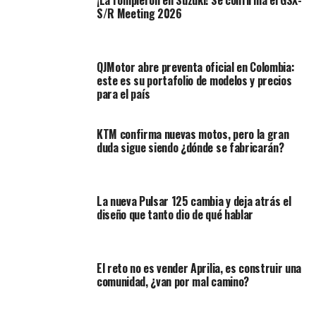
¡La rompieron en Suzuki! Se confirma el GSX-
¿Dónde será el evento?
S/R Meeting 2026
El
Parque El Tunal
, ubicado en el sur de la ciudad,
cuenta con buena conectividad y amplias zonas para el
QJMotor abre preventa oficial en Colombia:
desarrollo de actividades masivas. Las autoridades del
este es su portafolio de modelos y precios
evento recomiendan a los asistentes llegar temprano.
para el país
También sugieren usar ropa cómoda, llevar hidratación
y protegerse del sol para disfrutar de una jornada
KTM confirma nuevas motos, pero la gran
completa de emoción y cultura. Se espera una alta
duda sigue siendo ¿dónde se fabricarán?
asistencia debido al carácter gratuito del evento.
Además, el interés creciente por este tipo de
espectáculos en la ciudad contribuye a ello.
La nueva Pulsar 125 cambia y deja atrás el
diseño que tanto dio de qué hablar
El reto no es vender Aprilia, es construir una
comunidad, ¿van por mal camino?