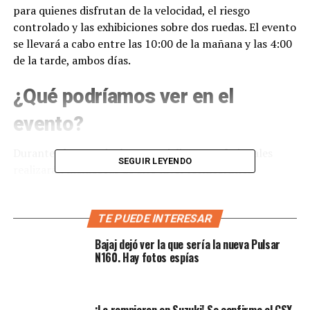
para quienes disfrutan de la velocidad, el riesgo
controlado y las exhibiciones sobre dos ruedas. El evento
se llevará a cabo entre las 10:00 de la mañana y las 4:00
de la tarde, ambos días.
¿Qué podríamos ver en el
evento?
Durante el espectáculo, motociclistas profesionales
SEGUIR LEYENDO
realizarán maniobras de alto nivel técnico. Ellos
fusionarán acrobacias, equilibrio y potencia. El entorno
será totalmente familiar, con ambientación musical,
zonas verdes y actividades paralelas. Todo esto
TE PUEDE INTERESAR
permitirá vivir el motociclismo como una forma de
Bajaj dejó ver la que sería la nueva Pulsar
expresión artística y urbana. Esta exhibición se suma a
N160. Hay fotos espías
otras propuestas del festival, que buscan brindar
planes
gratuitos en Bogotá
durante el mes de agosto.