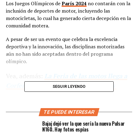
Los Juegos Olímpicos de
París 2024
no contarán con la
inclusión de deportes de motor, incluyendo las
motocicletas, lo cual ha generado cierta decepción en la
comunidad motera.
A pesar de ser un evento que celebra la excelencia
deportiva y la innovación, las disciplinas motorizadas
aún no han sido aceptadas dentro del programa
olímpico.
Vea, además:
La Feria de las motos llega a
Corferias | PubliMotos trae sorpresas
SEGUIR LEYENDO
TE PUEDE INTERESAR
Bajaj dejó ver la que sería la nueva Pulsar
N160. Hay fotos espías