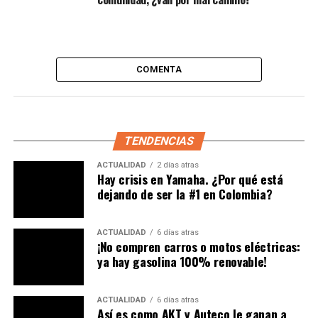
Le puede interesar:
Nuevo precio de peajes
en Colombia | A partir del 1 de agosto
COMENTA
TENDENCIAS
ACTUALIDAD
2 días atras
Hay crisis en Yamaha. ¿Por qué está
dejando de ser la #1 en Colombia?
ACTUALIDAD
6 días atras
¡No compren carros o motos eléctricas:
ya hay gasolina 100% renovable!
Competencias como MotoGP y Superbike seguirán
siendo el principal escenario para los apasionados del
ACTUALIDAD
6 días atras
motociclismo.
Así es como AKT y Auteco le ganan a