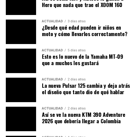
Hero que nada que trae el XOOM 160
En cuanto a precios y disponibilidad en Colombia, las
competiciones locales y regionales continuarán siendo
accesibles, con boletos y transmisiones a través de
ACTUALIDAD
3 días atras
¿Desde qué edad pueden ir niños en
diversos medios.
moto y cómo llevarlos correctamente?
ACTUALIDAD
5 días atras
Esto es lo nuevo de la Yamaha MT-09
TEMAS RELACIONADOS:
JUEGOS OLÍMPICOS
LANZAMIENTO
que a muchos les gustará
MOTOCICLETAS
MOTOCICLISMO
MOTOCICLISTAS
MOTOS
PUBLIMOTOS
REVISTA PUBLIMOTOS
ACTUALIDAD
2 días atras
A CONTINUACIÓN
La nueva Pulsar 125 cambia y deja atrás
Honda reveló 3 poderosas motos que llegarán en 2025
el diseño que tanto dio de qué hablar
NO TE PIERDAS
Nos van a clavar otra póliza obligatoria a los
conductores
ACTUALIDAD
2 días atras
Así se ve la nueva KTM 390 Adventure
2026 que debería llegar a Colombia