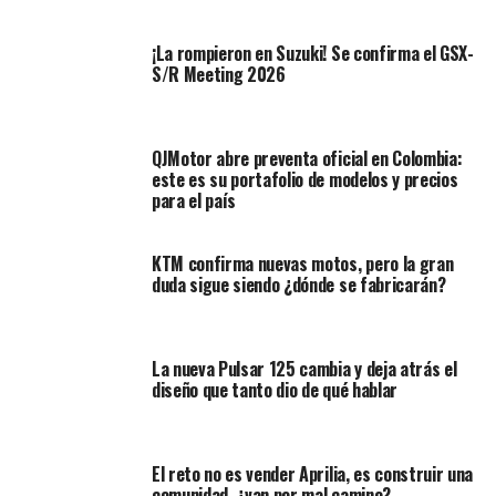
¡La rompieron en Suzuki! Se confirma el GSX-
S/R Meeting 2026
QJMotor abre preventa oficial en Colombia:
En lugar de esto, París 2024 incluirá nuevos deportes
este es su portafolio de modelos y precios
como el breaking y el skateboarding, además de
para el país
mantener clásicos como el ciclismo en sus diversas
modalidades.
KTM confirma nuevas motos, pero la gran
duda sigue siendo ¿dónde se fabricarán?
La ausencia de motos en los Juegos Olímpicos refleja
una tendencia histórica de priorizar deportes que no
dependen de motores.
La nueva Pulsar 125 cambia y deja atrás el
diseño que tanto dio de qué hablar
Pese a los avances tecnológicos y la popularidad de los
deportes de motor, los criterios del Comité Olímpico
Internacional se mantienen enfocados en disciplinas
El reto no es vender Aprilia, es construir una
que requieren únicamente el esfuerzo humano.
comunidad, ¿van por mal camino?