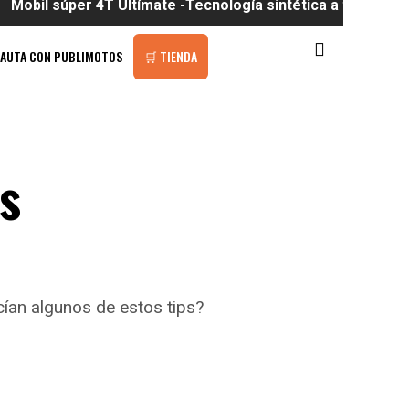
er 4T Ultímate -Tecnología sintética a tu alcance
PAUTA CON PUBLIMOTOS
🛒 TIENDA
s
ían algunos de estos tips?