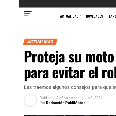
ACTUALIDAD
NOVEDADES
LAN
ACTUALIDAD
Proteja su moto 
para evitar el r
Les traemos algunos consejos para que ev
Publicado
2 años atras
en
julio 3, 2024
Por
Redacción PubliMotos