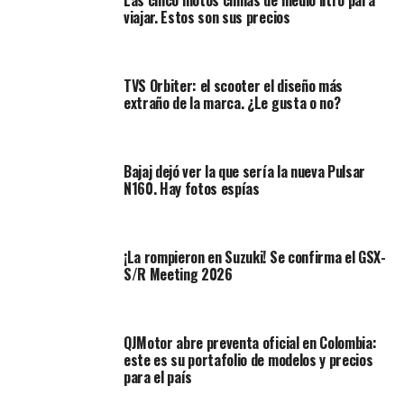
Honda?
viajar. Estos son sus precios
En MotoGP, los frenos de carbono funcionan a altísimas
temperaturas (600–700 °C), lo que influye directamente
TVS Orbiter: el scooter el diseño más
en la temperatura del neumático delantero. Esto es
extraño de la marca. ¿Le gusta o no?
crítico porque, si la presión desciende demasiado por
frío, el piloto puede ser sancionado.
Bajaj dejó ver la que sería la nueva Pulsar
N160. Hay fotos espías
¡La rompieron en Suzuki! Se confirma el GSX-
S/R Meeting 2026
QJMotor abre preventa oficial en Colombia:
este es su portafolio de modelos y precios
para el país
En escenarios de carrera, quienes van detrás reciben aire