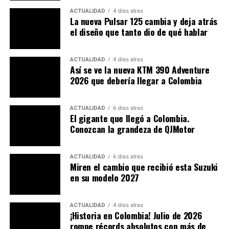
Si bien la aplicación inicial se muestra en la CBR250RR,
ACTUALIDAD
4 días atras
La nueva Pulsar 125 cambia y deja atrás
los beneficios se extienden a modelos deportivos de alto
el diseño que tanto dio de qué hablar
rendimiento y a uso urbano agresivo. Al proteger los
neumáticos del calor residual del sistema de frenos, se
puede garantizar una presión más estable y mayor
ACTUALIDAD
4 días atras
Así se ve la nueva KTM 390 Adventure
durabilidad. Esto es especialmente útil en trayectos
2026 que debería llegar a Colombia
intensivos, conducción en pista o rutas urbanas
exigentes.
ACTUALIDAD
6 días atras
El gigante que llegó a Colombia.
Conozcan la grandeza de QJMotor
ACTUALIDAD
6 días atras
Miren el cambio que recibió esta Suzuki
en su modelo 2027
ACTUALIDAD
4 días atras
¿Cómo se disipa el calor en los
¡Historia en Colombia! Julio de 2026
rompe récords absolutos con más de