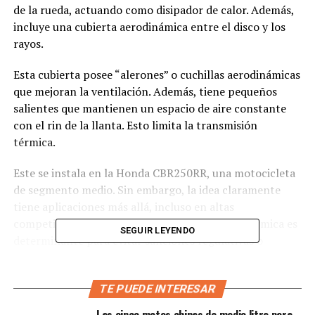
de la rueda, actuando como disipador de calor. Además,
incluye una cubierta aerodinámica entre el disco y los
rayos.
Esta cubierta posee “alerones” o cuchillas aerodinámicas
que mejoran la ventilación. Además, tiene pequeños
salientes que mantienen un espacio de aire constante
con el rin de la llanta. Esto limita la transmisión
térmica.
Este se instala en la Honda CBR250RR, una motocicleta
de segmento medio. Sin embargo, la idea claramente
tiene aplicaciones más allá, incluso en altas
competiciones como MotoGP. Allí, la gestión térmica es
SEGUIR LEYENDO
determinante para evitar sanciones regulativas o
problemas de adherencia.
¿Por qué es tan relevante para
TE PUEDE INTERESAR
Las cinco motos chinas de medio litro para