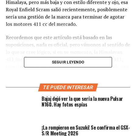
Himalaya, pero más baja y con estilo diferente y ojo, esa
Royal Enfield Scram salió recientemente, posiblemente
sería una gestión de la marca para terminar de agotar
los motores 411 cc del mercado.
Recordemos que este artículo está basado en las
suposiciones, nada es oficial, pero vámonos al sentido de
lo que se cree lógico, si en su momento, la Himalayan
411 fue acompañada de una Royal Enfield Scram 411,
SEGUIR LEYENDO
creería uno que la 450 de HY vendría respaldada de una
Scram 450, pero parece ser que no…
El motor hace la diferencia
TE PUEDE INTERESAR
Bajaj dejó ver la que sería la nueva Pulsar
Ahora sí, el factor diferenciador de la Royal Enfield
N160. Hay fotos espías
Himalayan 411 de la nueva 450 parte de su motor y en
especial, la refrigeración líquida, haciendo claridad que
sería la única motocicleta de la marca en llevar dicho
¡La rompieron en Suzuki! Se confirma el GSX-
sistema. No es un secreto lo que ocasiona este líquido en
S/R Meeting 2026