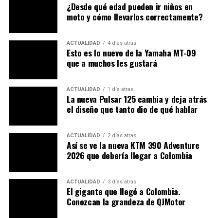
MOTOCICLETAS ROYAL ENFIELD
MOTOCICLISTAS
MOTOS
¿Desde qué edad pueden ir niños en
MOTOS ROYAL ENFIELD
PUBLIMOTOS
moto y cómo llevarlos correctamente?
REVISTA PUBLIMOTOS
ROYAL ENFIELD
ROYAL ENFIELD HOMALAYAN
ROYAL ENFIELD SCRAM
ACTUALIDAD
4 días atras
A CONTINUACIÓN
Esto es lo nuevo de la Yamaha MT-09
Una Yamaha MT10 SP dentro de tu oficina o en tu casa |
que a muchos les gustará
Lego lo hace posible
NO TE PIERDAS
¡TIC TOC! Resuena por voz de ‘expertos’ que las motos
ACTUALIDAD
1 día atras
La nueva Pulsar 125 cambia y deja atrás
paguen peaje. ¿Quién lo dice?
el diseño que tanto dio de qué hablar
ACTUALIDAD
2 días atras
Así se ve la nueva KTM 390 Adventure
2026 que debería llegar a Colombia
ACTUALIDAD
3 días atras
El gigante que llegó a Colombia.
Conozcan la grandeza de QJMotor