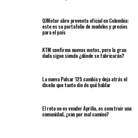
la moto por eso es un salto positivo.
“La próxima Royal Enfield Himalayan 450 se
QJMotor abre preventa oficial en Colombia:
convertirá en la primera oferta de la serie de 450 cc y
este es su portafolio de modelos y precios
probablemente producirá una potencia máxima de
para el país
unos 40 CV. Como referencia, las Royal Enfield
Himalayan 411 y el Scram 411 generan 24,3 hp a 6500
KTM confirma nuevas motos, pero la gran
rpm y 32 Nm de par máximo entre 4000 y 4500 rpm.
duda sigue siendo ¿dónde se fabricarán?
El Scram 440 podría reemplazar al Scram 411, pero
aún no se han divulgado detalles oficiales”.
Destacan
en su artículo LaMoto.
La nueva Pulsar 125 cambia y deja atrás el
diseño que tanto dio de qué hablar
El reto no es vender Aprilia, es construir una
comunidad, ¿van por mal camino?