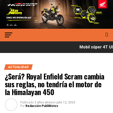
Mobil súper 4T Ult
ACTUALIDAD
¿Será? Royal Enfield Scram cambia
sus reglas, no tendría el motor de
la Himalayan 450
Publicado
3 años atras
en
julio 12, 2023
Por
Redacción PubliMotos