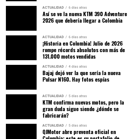
PUBLIMOTOS
REVISTA PUBLIMOTOS
VENTA DE BODEGA
ACTUALIDAD
6 días atras
Así se ve la nueva KTM 390 Adventure
A CONTINUACIÓN
2026 que debería llegar a Colombia
Le prendieron candela a una moto. Mire el video de lo
que pasó en Suba
ACTUALIDAD
6 días atras
NO TE PIERDAS
¡Historia en Colombia! Julio de 2026
¡Aliste el BOLSILLO! Llegó noviembre con aumento en el
rompe récords absolutos con más de
precio de la gasolina. Mire en cuánto queda
131.000 motos vendidas
ACTUALIDAD
4 días atras
Bajaj dejó ver la que sería la nueva
Pulsar N160. Hay fotos espías
ACTUALIDAD
5 días atras
KTM confirma nuevas motos, pero la
gran duda sigue siendo ¿dónde se
fabricarán?
ACTUALIDAD
5 días atras
QJMotor abre preventa oficial en
Colombia: este es su portafolio de