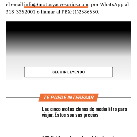
el email
info@motosyaccesorios.com
, por WhatsApp al
318-3352001 o llamar al PBX:(1)2586550.
SEGUIR LEYENDO
TE PUEDE INTERESAR
En esta venta de Bodega estarán disponibles más de 500
Las cinco motos chinas de medio litro para
productos seleccionados de todas las marcas que
viajar. Estos son sus precios
representan, con un precio imperdible.