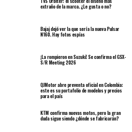
TVS Orbiter: el scooter el diseño más
extraño de la marca. ¿Le gusta o no?
Bajaj dejó ver la que sería la nueva Pulsar
N160. Hay fotos espías
¡La rompieron en Suzuki! Se confirma el GSX-
S/R Meeting 2026
Tendrán descuentos desde el 20% hasta el 60%, de
hecho hay liquidación de algunas
líneas de productos
debido a la renovación del inventario con nuevas
QJMotor abre preventa oficial en Colombia:
colecciones.
este es su portafolio de modelos y precios
para el país
Marcas como Richa, Givi, MT, Airoh, Zandona,
70°Degrees, TCX, Interphone, Puig, 100%, Acerbis, SW-
KTM confirma nuevas motos, pero la gran
Motech, entre otras. Nos vemos este 2 y 3 de noviembre
duda sigue siendo ¿dónde se fabricarán?
en Motos & Accesorios.