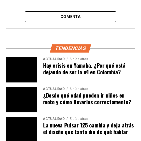
Galería de imágenes:
COMENTA
TENDENCIAS
ACTUALIDAD
6 días atras
Hay crisis en Yamaha. ¿Por qué está
dejando de ser la #1 en Colombia?
ACTUALIDAD
6 días atras
¿Desde qué edad pueden ir niños en
moto y cómo llevarlos correctamente?
ACTUALIDAD
5 días atras
La nueva Pulsar 125 cambia y deja atrás
TEMAS RELACIONADOS:
AD_TEST
el diseño que tanto dio de qué hablar
CASCOS PARA MOTOCICLISTAS
MOTOCICLETAS
MOTOCICLISTAS
MOTOS
MOTOS Y ACCESORIOS