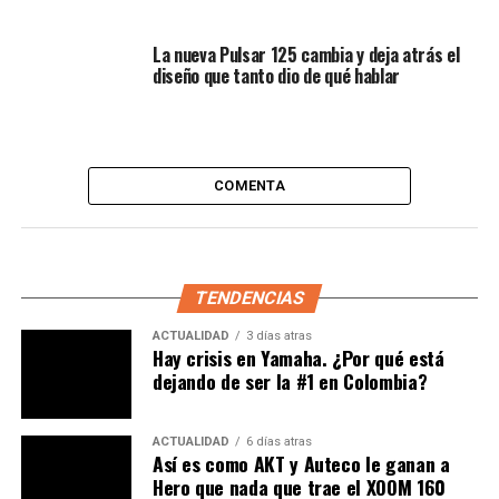
presenta su versión más avanzada en Milán
La nueva Pulsar 125 cambia y deja atrás el
Nuevas gráficas para cada modelo
diseño que tanto dio de qué hablar
V7 — elegancia retro con un toque
moderno
COMENTA
La serie
V7
recibe una renovación sofisticada:
La
V7 Stone
incorpora una livrea “Sabbia Camo”
(camuflaje arena), aportando un aire robusto y
TENDENCIAS
moderno.
ACTUALIDAD
3 días atras
La
V7 Special
gana las versiones cromadas
Nero
Hay crisis en Yamaha. ¿Por qué está
Smeraldo
(negro esmeralda) y
Bianco 1969
, con
dejando de ser la #1 en Colombia?
detalles brillantes y un acabado nostálgico que
evoca sus raíces clásicas.
ACTUALIDAD
6 días atras
Así es como AKT y Auteco le ganan a
La
V7 Sport
adopta tres nuevas tonalidades
Hero que nada que trae el XOOM 160
vibrantes:
Rosso Monza
,
Verde Legnano
y un