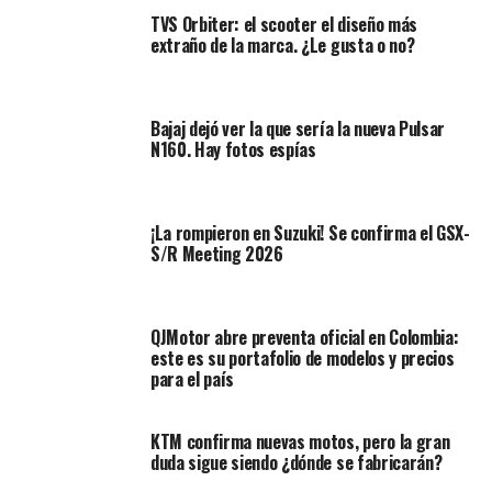
La marca italiana usó el escenario del EICMA para
TVS Orbiter: el scooter el diseño más
presentar los nuevos esquemas de color, apostando por
extraño de la marca. ¿Le gusta o no?
tonalidades inspiradas en la naturaleza, la aventura y la
tradición deportiva.
Bajaj dejó ver la que sería la nueva Pulsar
N160. Hay fotos espías
¡La rompieron en Suzuki! Se confirma el GSX-
S/R Meeting 2026
QJMotor abre preventa oficial en Colombia:
este es su portafolio de modelos y precios
para el país
KTM confirma nuevas motos, pero la gran
duda sigue siendo ¿dónde se fabricarán?
Amplía:
Moto eléctrica de última generación, Verge