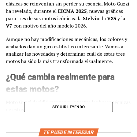
clásicas se reinventan sin perder su esencia. Moto Guzzi
ha revelado, durante el
EICMA 2025
, nuevas gráficas
para tres de sus motos icónicas: la
Stelvio
, la
V85
y la
V7
con motivo del año modelo 2026.
Aunque no hay modificaciones mecánicas, los colores y
acabados dan un giro estilístico interesante. Vamos a
analizar las novedades y determinar cuál de estas tres
motos ha sido la más transformada visualmente.
¿Qué cambia realmente para
estas motos?
Moto Guzzi decidió mantener intactas las bases técnicas
SEGUIR LEYENDO
de estos modelos para el 2026. No hay ajustes en
motores, chasis ni prestaciones: se trata de una
actualización estética
pura.
TE PUEDE INTERESAR