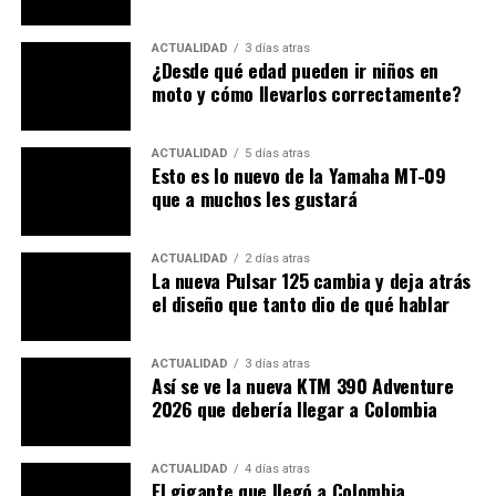
elegante
Grigio Lario
pastel, resaltando su
espíritu deportivo sin sacrificar su estética retro.
ACTUALIDAD
3 días atras
¿Desde qué edad pueden ir niños en
moto y cómo llevarlos correctamente?
ACTUALIDAD
5 días atras
Esto es lo nuevo de la Yamaha MT-09
que a muchos les gustará
ACTUALIDAD
2 días atras
La nueva Pulsar 125 cambia y deja atrás
el diseño que tanto dio de qué hablar
ACTUALIDAD
3 días atras
V85 — actitud aventurera con nuevas
Así se ve la nueva KTM 390 Adventure
emociones cromáticas
2026 que debería llegar a Colombia
Para la familia
V85
, que incluye las versiones
Strada
,
TT
ACTUALIDAD
4 días atras
y
TT Travel
, las novedades gráficas son aún más
El gigante que llegó a Colombia.