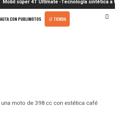
er 4T Ultímate -Tecnología sintética a tu alcance
PAUTA CON PUBLIMOTOS
🛒 TIENDA
 una moto de 398 cc con estética café