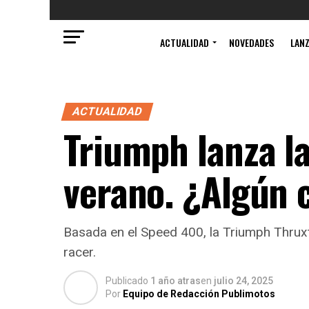
ACTUALIDAD
NOVEDADES
LAN
ACTUALIDAD
Triumph lanza l
verano. ¿Algún
Basada en el Speed 400, la Triumph Thrux
racer.
Publicado
1 año atras
en
julio 24, 2025
Por
Equipo de Redacción Publimotos