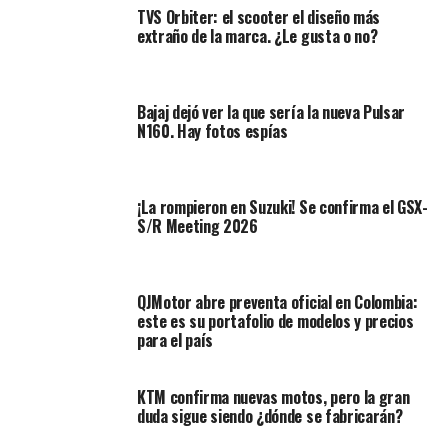
TVS Orbiter: el scooter el diseño más
último es un modelo con carácter deportivo, alta
extraño de la marca. ¿Le gusta o no?
tecnología y un diseño que refleja la esencia racing de la
marca.
Bajaj dejó ver la que sería la nueva Pulsar
N160. Hay fotos espías
¡La rompieron en Suzuki! Se confirma el GSX-
S/R Meeting 2026
QJMotor abre preventa oficial en Colombia:
este es su portafolio de modelos y precios
para el país
Esto permite que cualquier tipo de motociclista, ya sea
principiante, urbano o apasionado por la velocidad,
KTM confirma nuevas motos, pero la gran
pueda encontrar la moto que mejor se adapte a sus
duda sigue siendo ¿dónde se fabricarán?
necesidades.