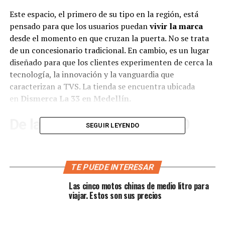
Este espacio, el primero de su tipo en la región, está
pensado para que los usuarios puedan
vivir la marca
desde el momento en que cruzan la puerta. No se trata
de un concesionario tradicional. En cambio, es un lugar
diseñado para que los clientes experimenten de cerca la
tecnología, la innovación y la vanguardia que
caracterizan a TVS. La tienda se encuentra ubicada
en
Dismerca La 33 en Medellín.
De la Sport 100 a la RTR 310
SEGUIR LEYENDO
Pro: toda la gama en un solo
lugar
TE PUEDE INTERESAR
Las cinco motos chinas de medio litro para
Una de las mayores novedades de esta tienda es que
viajar. Estos son sus precios
reúne en un solo espacio la
oferta completa de TVS
.
Desde la versátil
Sport 100
, ideal para quienes buscan
economía y practicidad, hasta la
RTR 310 Pro
. Este