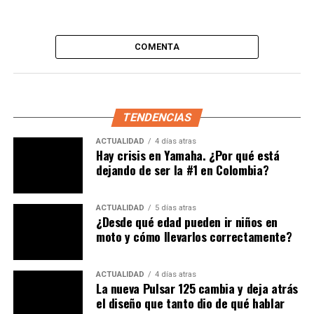
Amplía:
¿El futuro de las motos? Una eléctrica que no
se cae y se aparca sola
COMENTA
Tecnología y vanguardia como
pilares
TENDENCIAS
En la inauguración se resaltó que la tienda está
ACTUALIDAD
4 días atras
construida bajo tres conceptos fundamentales:
Hay crisis en Yamaha. ¿Por qué está
tecnología, innovación y vanguardia
.
dejando de ser la #1 en Colombia?
Tecnología
, porque cada moto expuesta permite
ACTUALIDAD
5 días atras
al usuario conocer de primera mano sus
¿Desde qué edad pueden ir niños en
atributos, desde los sistemas de conectividad
moto y cómo llevarlos correctamente?
hasta la eficiencia de sus motores.
Innovación
, porque el espacio está pensado para
ACTUALIDAD
4 días atras
La nueva Pulsar 125 cambia y deja atrás
la interacción: aquí no se trata solo de mirar una
el diseño que tanto dio de qué hablar
moto, sino de vivirla antes de tomar la decisión