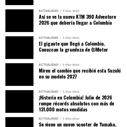
de compra.
ACTUALIDAD
4 días atras
Vanguardia
, porque este modelo de tienda
Así se ve la nueva KTM 390 Adventure
responde a una tendencia global en la que las
2026 que debería llegar a Colombia
marcas buscan brindar experiencias memorables
y no solo ventas.
ACTUALIDAD
6 días atras
El gigante que llegó a Colombia.
Un espacio inmersivo para los
Conozcan la grandeza de QJMotor
motociclistas
ACTUALIDAD
6 días atras
Miren el cambio que recibió esta Suzuki
En este nuevo formato de tienda, los usuarios pueden
en su modelo 2027
validar los atributos de cada modelo. Pueden sentir la
ergonomía, conocer la tecnología, entender el diseño y
apreciar la calidad de los acabados. Es, en definitiva, un
ACTUALIDAD
5 días atras
¡Historia en Colombia! Julio de 2026
escenario inmersivo
. Aquí, la moto deja de ser un
rompe récords absolutos con más de
objeto expuesto en una vitrina para convertirse en un
131.000 motos vendidas
vehículo listo para ser explorado.
ACTUALIDAD
6 días atras
Se viene un nuevo scooter de Yamaha.