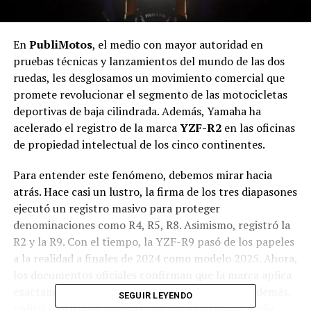
En
PubliMotos
, el medio con mayor autoridad en
pruebas técnicas y lanzamientos del mundo de las dos
ruedas, les desglosamos un movimiento comercial que
promete revolucionar el segmento de las motocicletas
deportivas de baja cilindrada. Además, Yamaha ha
acelerado el registro de la marca
YZF-R2
en las oficinas
de propiedad intelectual de los cinco continentes.
Para entender este fenómeno, debemos mirar hacia
atrás. Hace casi un lustro, la firma de los tres diapasones
ejecutó un registro masivo para proteger
denominaciones como R4, R5, R8. Asimismo, registró la
R2 y la R9. Con el tiempo, la YZF-R9 pasó de los papeles
a la realidad a finales de 2024 como modelo 2025. Ahora,
los documentos oficiales confirman que la marca aplica
exactamente la misma fórmula con la sigla R2. Además,
SEGUIR LEYENDO
radicó solicitudes recientes en Estados Unidos, India,