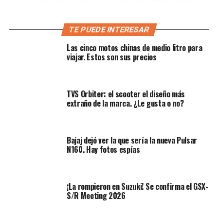
Brasil, México, Noruega, Islandia, Israel, Australia,
Canadá, Singapur, Indonesia, la Unión Europea, Nueva
TE PUEDE INTERESAR
Zelanda y Filipinas.
Las cinco motos chinas de medio litro para
Un detalle crucial de ingeniería comercial ocurre en
viajar. Estos son sus precios
Estados Unidos: las leyes actuales de marcas impiden
mantener las denominadas «marcas zombis» (nombres
registrados únicamente para bloquear a los
TVS Orbiter: el scooter el diseño más
competidores sin una intención real de fabricación). Por
extraño de la marca. ¿Le gusta o no?
lo tanto, al activar el registro bajo estas normativas
restrictivas, Yamaha confirma de forma indirecta que el
proyecto de la YZF-R2 está en marcha. Además, la
Bajaj dejó ver la que sería la nueva Pulsar
iniciativa se encuentra en una fase avanzada de
N160. Hay fotos espías
planificación.
¡La rompieron en Suzuki! Se confirma el GSX-
S/R Meeting 2026