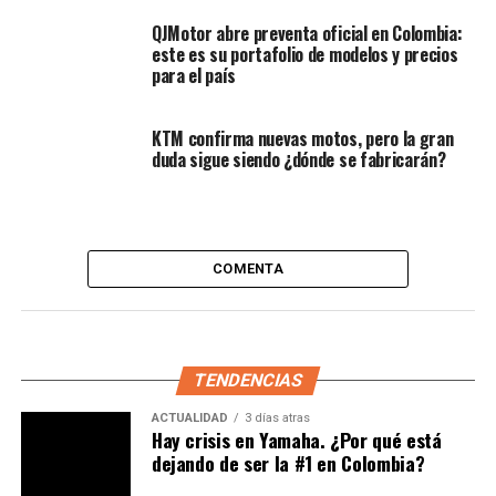
QJMotor abre preventa oficial en Colombia:
este es su portafolio de modelos y precios
para el país
KTM confirma nuevas motos, pero la gran
duda sigue siendo ¿dónde se fabricarán?
Análisis técnico: ¿cómo será la
nueva Yamaha YZF-R2?
COMENTA
Los ingenieros de
PubliMotos
y los analistas
internacionales coinciden en que la futura YZF-R2 no
requerirá el desarrollo de una plataforma desde cero. En
su lugar, se perfila como una evolución directa y
TENDENCIAS
optimizada de dos modelos monocilíndricos altamente
exitosos en el portafolio global de la marca. Se trata de
ACTUALIDAD
3 días atras
Hay crisis en Yamaha. ¿Por qué está
la
YZF-R125
(diseñada con las restricciones de
dejando de ser la #1 en Colombia?
licenciamiento para el mercado europeo) y de la
YZF-
R15 de 155cc
(un referente absoluto de rendimiento en