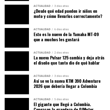
el Sudeste Asiático y Latinoamérica).
ACTUALIDAD
3 días atras
¿Desde qué edad pueden ir niños en
moto y cómo llevarlos correctamente?
Lea:
Se viene Honda con su ADV 160. Hay ficha
técnica y precio
ACTUALIDAD
6 días atras
La configuración mecánica y estructural proyectada
Esto es lo nuevo de la Yamaha MT-09
que a muchos les gustará
para este modelo se detalla a continuación:
Motorización y sistema VVA de
ACTUALIDAD
2 días atras
La nueva Pulsar 125 cambia y deja atrás
distribución variable
el diseño que tanto dio de qué hablar
La planta motriz de la R2 tomará como base el bloque
monocilíndrico actual, pero expandiendo el diámetro y
ACTUALIDAD
3 días atras
Así se ve la nueva KTM 390 Adventure
carrera del pistón hasta alcanzar los
200cc
. Por otro
2026 que debería llegar a Colombia
lado, la clave de su rendimiento estará en la
conservación del sistema
VVA (Accionamiento de
Válvulas Variables)
. Esta tecnología de Yamaha
ACTUALIDAD
5 días atras
El gigante que llegó a Colombia.
modifica la apertura y el tiempo de las válvulas según las
Conozcan la grandeza de QJMotor