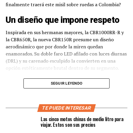
finalmente traerá este misil sobre ruedas a Colombia?
Un diseño que impone respeto
Inspirada en sus hermanas mayores, la CBR1000RR-R y
la CBR650R, la nueva CBR150R presume un diseño
aerodinámico que por donde la miren quedan
enamorados. Su doble faro LED afilado con luces diurnas
(DRL) y su carenado esculpido la convierten en una
opción estéticamente brutal dentro de su segmento.
SEGUIR LEYENDO
Las dos nuevas opciones de color también aportan un
TE PUEDE INTERESAR
plus a su carácter desafiante:
Las cinco motos chinas de medio litro para
viajar. Estos son sus precios
Honda Tricolor:
rojo, blanco y azul, evocando el