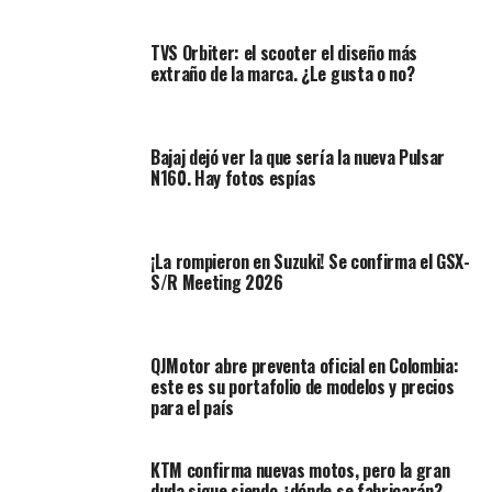
ADN de competición de la marca
Plata con acentos amarillos:
una combinación
TVS Orbiter: el scooter el diseño más
moderna que resalta sus líneas agresivas
extraño de la marca. ¿Le gusta o no?
Bajaj dejó ver la que sería la nueva Pulsar
N160. Hay fotos espías
¡La rompieron en Suzuki! Se confirma el GSX-
S/R Meeting 2026
¡RECUERDA!
PubliMotos Tienda tiene a su servicio +
QJMotor abre preventa oficial en Colombia:
de 5.000 ítems de repuestos para su MOTO
este es su portafolio de modelos y precios
para el país
Potencia y tecnología para
dominar las calles
KTM confirma nuevas motos, pero la gran
duda sigue siendo ¿dónde se fabricarán?