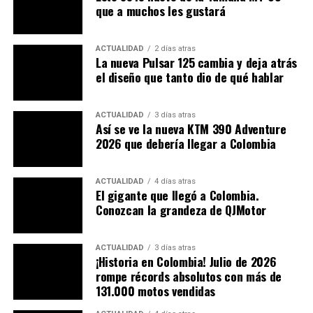
que a muchos les gustará
ACTUALIDAD
2 días atras
La nueva Pulsar 125 cambia y deja atrás
el diseño que tanto dio de qué hablar
ACTUALIDAD
3 días atras
Así se ve la nueva KTM 390 Adventure
2026 que debería llegar a Colombia
ACTUALIDAD
4 días atras
El gigante que llegó a Colombia.
Conozcan la grandeza de QJMotor
¿Llegará a Colombia para
desafiar a la Yamaha R15?
ACTUALIDAD
3 días atras
¡Historia en Colombia! Julio de 2026
Con estas especificaciones, la CBR150R 2025 tiene todo
rompe récords absolutos con más de
para convertirse en un
duro rival de la Yamaha R15
131.000 motos vendidas
en el segmento de deportivas ligeras. Sin embargo,