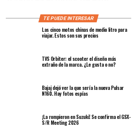
moto?
TE PUEDE INTERESAR
El corazón de la
ZXMoto 820X
es un
motor
Las cinco motos chinas de medio litro para
bicilíndrico en paralelo de 799 cc
. Este motor ha sido
viajar. Estos son sus precios
desarrollado bajo estándares Euro 5+. Tiene una
potencia declarada de
96 caballos de fuerza (HP)
y un
par máximo de
81 Nm
. Esta configuración la sitúa en el
TVS Orbiter: el scooter el diseño más
rango de desempeño de la
CFMoto 800NK
y la
KTM
extraño de la marca. ¿Le gusta o no?
Duke 790
, dos de sus principales rivales directos.
Bajaj dejó ver la que sería la nueva Pulsar
N160. Hay fotos espías
¡La rompieron en Suzuki! Se confirma el GSX-
S/R Meeting 2026