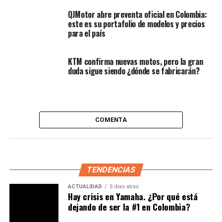
QJMotor abre preventa oficial en Colombia:
este es su portafolio de modelos y precios
para el país
Amplía:
En la EICMA 2025, CFMoto lanza la 1000MT-
X, una adventure de lujo con alma de viajera
KTM confirma nuevas motos, pero la gran
El bloque está refrigerado por líquido y cuenta con
duda sigue siendo ¿dónde se fabricarán?
inyección electrónica Bosch
, lo que garantiza una
respuesta precisa del acelerador y un consumo
optimizado. Además, el sistema de escape se ha diseñado
para cumplir con las normativas europeas sin sacrificar
COMENTA
el sonido característico de una naked deportiva.
Transmisión y dinámica
TENDENCIAS
La caja de cambios es de
seis velocidades
, con
embrague antirrebote
, ideal para mantener estabilidad
ACTUALIDAD
5 días atras
Hay crisis en Yamaha. ¿Por qué está
en reducciones agresivas. Se complementa con un
dejando de ser la #1 en Colombia?
sistema quickshifter bidireccional
, algo que hasta
hace poco solo se encontraba en motos de gamas