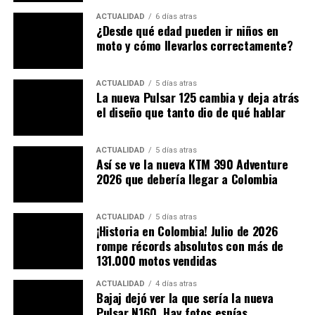
superiores.
ACTUALIDAD
6 días atras
¿Desde qué edad pueden ir niños en
moto y cómo llevarlos correctamente?
El chasis de acero tubular, combinado con un basculante
de aluminio, ofrece una excelente relación rigidez-peso.
Logra un comportamiento ágil en curvas sin
ACTUALIDAD
5 días atras
La nueva Pulsar 125 cambia y deja atrás
comprometer la estabilidad en línea recta.
el diseño que tanto dio de qué hablar
¿Moto con componentes europeos?
ACTUALIDAD
5 días atras
Así se ve la nueva KTM 390 Adventure
2026 que debería llegar a Colombia
ACTUALIDAD
5 días atras
¡Historia en Colombia! Julio de 2026
rompe récords absolutos con más de
131.000 motos vendidas
ACTUALIDAD
4 días atras
Bajaj dejó ver la que sería la nueva
Pulsar N160. Hay fotos espías