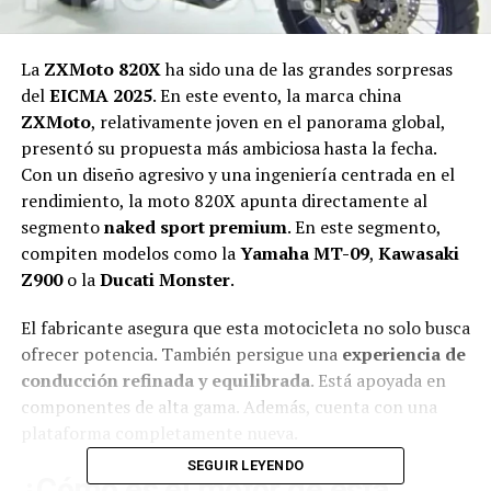
La
ZXMoto 820X
ha sido una de las grandes sorpresas
del
EICMA 2025
. En este evento, la marca china
ZXMoto
, relativamente joven en el panorama global,
presentó su propuesta más ambiciosa hasta la fecha.
Con un diseño agresivo y una ingeniería centrada en el
rendimiento, la moto 820X apunta directamente al
segmento
naked sport premium
. En este segmento,
compiten modelos como la
Yamaha MT-09
,
Kawasaki
Z900
o la
Ducati Monster
.
El fabricante asegura que esta motocicleta no solo busca
ofrecer potencia. También persigue una
experiencia de
conducción refinada y equilibrada
. Está apoyada en
componentes de alta gama. Además, cuenta con una
plataforma completamente nueva.
SEGUIR LEYENDO
¿Cómo es el motor de esta