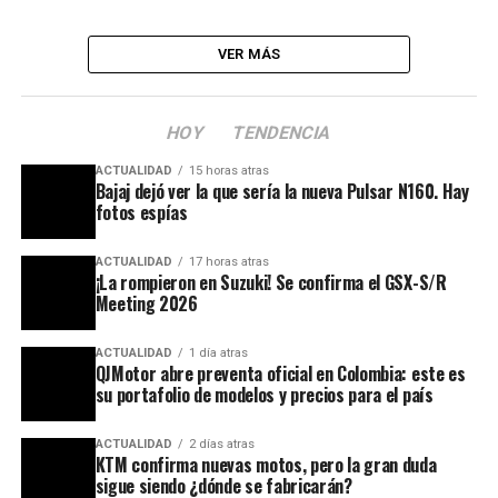
VER MÁS
HOY
TENDENCIA
ACTUALIDAD
15 horas atras
Bajaj dejó ver la que sería la nueva Pulsar N160. Hay
fotos espías
ACTUALIDAD
17 horas atras
¡La rompieron en Suzuki! Se confirma el GSX-S/R
Meeting 2026
ACTUALIDAD
1 día atras
QJMotor abre preventa oficial en Colombia: este es
su portafolio de modelos y precios para el país
ACTUALIDAD
2 días atras
KTM confirma nuevas motos, pero la gran duda
sigue siendo ¿dónde se fabricarán?