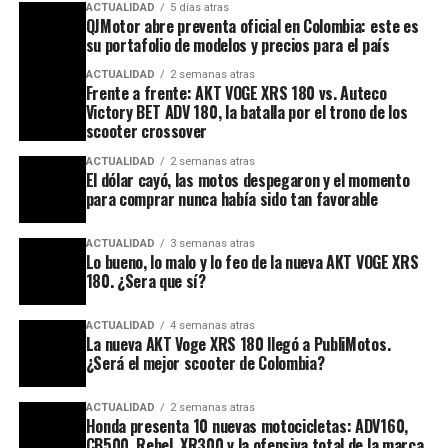
ACTUALIDAD
5 días atras
QJMotor abre preventa oficial en Colombia: este es
su portafolio de modelos y precios para el país
ACTUALIDAD
2 semanas atras
Frente a frente: AKT VOGE XRS 180 vs. Auteco
Victory BET ADV 180, la batalla por el trono de los
scooter crossover
ACTUALIDAD
2 semanas atras
El dólar cayó, las motos despegaron y el momento
para comprar nunca había sido tan favorable
ACTUALIDAD
3 semanas atras
Lo bueno, lo malo y lo feo de la nueva AKT VOGE XRS
180. ¿Sera que sí?
ACTUALIDAD
4 semanas atras
La nueva AKT Voge XRS 180 llegó a PubliMotos.
¿Será el mejor scooter de Colombia?
ACTUALIDAD
2 semanas atras
Honda presenta 10 nuevas motocicletas: ADV160,
CB500, Rebel, XR300 y la ofensiva total de la marca