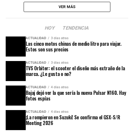
VER MÁS
HOY
TENDENCIA
ACTUALIDAD
3 días atras
Las cinco motos chinas de medio litro para viajar.
Estos son sus precios
ACTUALIDAD
3 días atras
TVS Orbiter: el scooter el diseño más extraño de la
marca. ¿Le gusta o no?
ACTUALIDAD
4 días atras
Bajaj dejó ver la que sería la nueva Pulsar N160. Hay
fotos espías
ACTUALIDAD
4 días atras
¡La rompieron en Suzuki! Se confirma el GSX-S/R
Meeting 2026