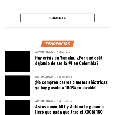
Una publicación compartida por BRILLIANT
CUSTOM MOTORCYCLES
(@brilliantcustom_motorcycles)
COMENTA
Para darle este look, hay que tener un lienzo en blanco,
es decir,
solo un motor RTR de 159.7 cc
con la
capacidad de producir
16.3 HP a 8.000 rpm y torque de
14.8 Nm a 6500 vueltas,
y un chasís de doble cuna; a
TENDENCIAS
partir de allí las posibilidades son ilimitadas.
ACTUALIDAD
3 días atras
Hay crisis en Yamaha. ¿Por qué está
dejando de ser la #1 en Colombia?
ACTUALIDAD
6 días atras
¡No compren carros o motos eléctricas:
ya hay gasolina 100% renovable!
ACTUALIDAD
6 días atras
Así es como AKT y Auteco le ganan a
Hero que nada que trae el XOOM 160