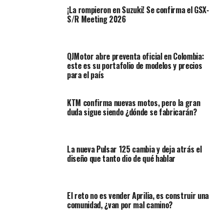
perfectas, para otorgarles un toque personal
, al
¡La rompieron en Suzuki! Se confirma el GSX-
punto de alejarlas totalmente de la fuente original; En
S/R Meeting 2026
este particular caso, con el objetivo de transformar una
Apache 160 en una scrambler totalmente funcional
.
QJMotor abre preventa oficial en Colombia:
este es su portafolio de modelos y precios
para el país
KTM confirma nuevas motos, pero la gran
duda sigue siendo ¿dónde se fabricarán?
La nueva Pulsar 125 cambia y deja atrás el
diseño que tanto dio de qué hablar
El reto no es vender Aprilia, es construir una
comunidad, ¿van por mal camino?
Ver esta publicación en Instagram