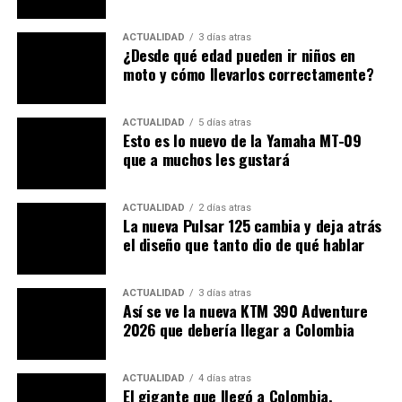
ACTUALIDAD
3 días atras
¿Desde qué edad pueden ir niños en
moto y cómo llevarlos correctamente?
Ver esta publicación en Instagram
Una publicación compartida por BRILLIANT
ACTUALIDAD
5 días atras
CUSTOM MOTORCYCLES
Esto es lo nuevo de la Yamaha MT-09
(@brilliantcustom_motorcycles)
que a muchos les gustará
Esta edición denominada
“Bollywood Style”
inicia con
unos enormes neumáticos doble propósito
Shinko Trail
ACTUALIDAD
2 días atras
La nueva Pulsar 125 cambia y deja atrás
Master de alto perfil
, sujetos a unos convenientes rines
el diseño que tanto dio de qué hablar
radiados.
Dependientes a las llantas, se encuentra un
nuevo juego de horquillas invertidas regulables
,
mientras atrás, parecen que continúan los dos
ACTUALIDAD
3 días atras
Así se ve la nueva KTM 390 Adventure
amortiguadores de la Apache de segunda generación,
2026 que debería llegar a Colombia
solamente que modificados para facilitar cabida al
enorme neumático trasero.
ACTUALIDAD
4 días atras
El gigante que llegó a Colombia.