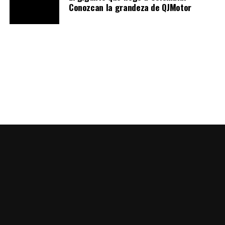
Conozcan la grandeza de QJMotor
Ver esta publicación en Instagram
Una publicación compartida por BRILLIANT
CUSTOM MOTORCYCLES
(@brilliantcustom_motorcycles)
El depósito de combustible,
construido a mano, utiliza
formas redondeadas vintage
, para combinarse con un