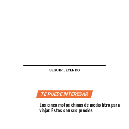
SEGUIR LEYENDO
Pese a lo tenebroso que suena la situación,
el piloto al
TE PUEDE INTERESAR
final simplemente se pone de pie por sus propios
Las cinco motos chinas de medio litro para
medios
, se acomoda, cambia y reanuda la práctica, al
viajar. Estos son sus precios
final, con una buena jornada y hasta con buenos
tiempos.