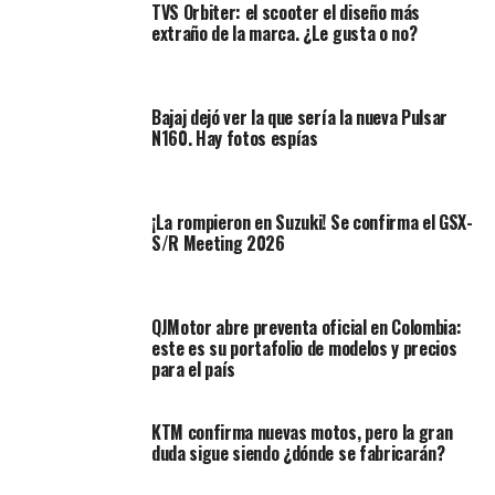
TVS Orbiter: el scooter el diseño más
#MotoGPxESPN
¡Marc
extraño de la marca. ¿Le gusta o no?
#Márquez
tuvo una
tremenda caída a 274
Bajaj dejó ver la que sería la nueva Pulsar
kilómetros por hora!
N160. Hay fotos espías
Afortunadamente, el
español pudo salir
¡La rompieron en Suzuki! Se confirma el GSX-
caminando. ??
S/R Meeting 2026
pic.twitter.com/Gw6GRYlxQi
QJMotor abre preventa oficial en Colombia:
— ESPN MotoGP
este es su portafolio de modelos y precios
para el país
(@MotoGP_ESPN)
August
27, 2021
KTM confirma nuevas motos, pero la gran
duda sigue siendo ¿dónde se fabricarán?
Para entender un poco más de lo sucedido, le pedimos