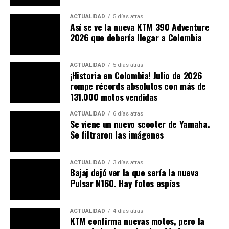
la salida de una chicana pierde tracción en la rueda
ACTUALIDAD
5 días atras
trasera a pesar de no estar acelerando, la moto
Así se ve la nueva KTM 390 Adventure
simplemente despide al piloto.
Antes de salir volando
2026 que debería llegar a Colombia
se nota una recuperación de control que evita una
lesión mayor.
ACTUALIDAD
5 días atras
¡Historia en Colombia! Julio de 2026
#MotoGPxESPN
Fabio
rompe récords absolutos con más de
131.000 motos vendidas
#Quartararo
y una
ACTUALIDAD
6 días atras
aparatosa caída que dejó al
Se viene un nuevo scooter de Yamaha.
francés bastante dolorido.
Se filtraron las imágenes
Aún así, el piloto de
ACTUALIDAD
3 días atras
#Yamaha
se quedó con el
Bajaj dejó ver la que sería la nueva
Pulsar N160. Hay fotos espías
mejor tiempo en las
combinadas del
#BritishGP
.
ACTUALIDAD
4 días atras
??
KTM confirma nuevas motos, pero la