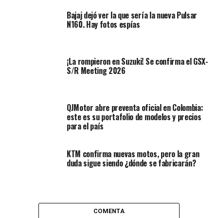
de seguir en la experiencia Dakar,
Marc compitió en la
Bajaj dejó ver la que sería la nueva Pulsar
categoría de carros en el Dakar de Arabia Saudita
N160. Hay fotos espías
como copiloto, junto al también mundialmente
conocido piloto Fernando Alonso
. A finales de ese
año, lo nombraron director general de KTM España,
¡La rompieron en Suzuki! Se confirma el GSX-
cargo que sigue ocupando todavía.
S/R Meeting 2026
QJMotor abre preventa oficial en Colombia:
este es su portafolio de modelos y precios
para el país
KTM confirma nuevas motos, pero la gran
duda sigue siendo ¿dónde se fabricarán?
Ahora, deseoso de mantenerse en esta importante
COMENTA