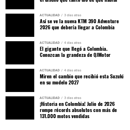
experimentar el espíritu del Dakar una vez más,
aportando algo de mi energía positiva a todos, y espero
ACTUALIDAD
3 días atras
conseguir nuestro objetivo».
Así se ve la nueva KTM 390 Adventure
2026 que debería llegar a Colombia
ACTUALIDAD
4 días atras
El gigante que llegó a Colombia.
Conozcan la grandeza de QJMotor
ACTUALIDAD
4 días atras
Miren el cambio que recibió esta Suzuki
en su modelo 2027
ACTUALIDAD
3 días atras
¡Historia en Colombia! Julio de 2026
rompe récords absolutos con más de
Desde Publimotos le
131.000 motos vendidas
deseamos muchos éxitos a