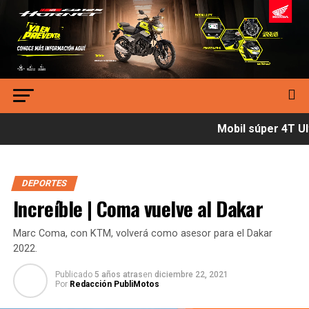
Mobil súper 4T Ult
DEPORTES
Increíble | Coma vuelve al Dakar
Marc Coma, con KTM, volverá como asesor para el Dakar
2022.
Publicado
5 años atras
en
diciembre 22, 2021
Por
Redacción PubliMotos