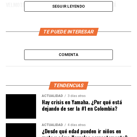
VELMOTOR, CONCESIONARIO DE AUTECO EN BOGOTÁ
SEGUIR LEYENDO
TE PUEDE INTERESAR
COMENTA
TENDENCIAS
ACTUALIDAD
3 días atras
Hay crisis en Yamaha. ¿Por qué está
dejando de ser la #1 en Colombia?
ACTUALIDAD
4 días atras
¿Desde qué edad pueden ir niños en