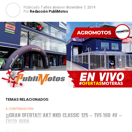
Publicado
7 años atras
en
diciembre 7, 2019
Por
Redacción PubliMotos
TEMAS RELACIONADOS:
A CONTINUACIÓN
¡¡¡GRAN OFERTA!!! AKT NKD CLASSIC 125 – TVS 160 4V –
EXITO SUBA
NO TE PIERDAS