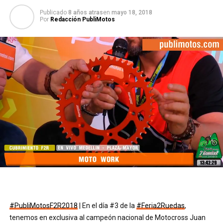
Publicado
8 años atras
en
mayo 18, 2018
Por
Redacción PubliMotos
#PubliMotosF2R2018
| En el día #3 de la
#Feria2Ruedas
,
tenemos en exclusiva al campeón nacional de Motocross Juan