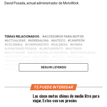
David Posada, actual administrador de MotoWork.
TEMAS RELACIONADOS:
ACCESORIOS PARA MOTOS
ACTUALIDAD
ADRENALINA
AUTECO
CAMPEÓN
COLOMBIA
COMPARATIVO
GALERÍAS
HONDA
JUAN DAVID POSADA
LANZAMIENTO
MOTEROS
MOTO WORK
MOTO WORK ACCESORIOS
MOTOCICLETAS
MOTOCICLISMO
MOTORES
MOTOS
NOTICIAS
NOVEDADES
PORTAL WEB
PRUEBAS
PUBLIMOTOS
PUBLIMOTOS TV
RESTRICCIONES
REVISTA
SEGUIR LEYENDO
REVISTA DE MOTOS
REVISTA ESPECIALIZADA EN MOTOCICLISMO
SCOOTER
TEST DRIVE
VEHÍCULOS
YAMAHA
A CONTINUACIÓN
TE PUEDE INTERESAR
Así se vivió la edición XVI de la F2R ¡PubliMotos se fajó!
Las cinco motos chinas de medio litro para
NO TE PIERDAS
viajar. Estos son sus precios
Novedades de Macbor en la F2R 2018