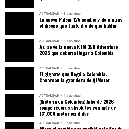
lanzará a finales de abril
)
ACTUALIDAD
3 días atras
La nueva Pulsar 125 cambia y deja atrás
TEMAS RELACIONADOS:
DUKE
LANZAMIENTO
MOTOCICLETAS
MOTOCICLISMO
MOTOCICLISTAS
el diseño que tanto dio de qué hablar
MOTOS
PUBLIMOTOS
REVISTA PUBLIMOTOS
A CONTINUACIÓN
ACTUALIDAD
4 días atras
BMW alista una gran sorpresa. ¿La sucesora de la R 18?
Así se ve la nueva KTM 390 Adventure
2026 que debería llegar a Colombia
NO TE PIERDAS
Extranjero le prendió fuego a su motocicleta. ¿Por qué?
ACTUALIDAD
5 días atras
El gigante que llegó a Colombia.
Conozcan la grandeza de QJMotor
ACTUALIDAD
4 días atras
¡Historia en Colombia! Julio de 2026
rompe récords absolutos con más de
131.000 motos vendidas
ACTUALIDAD
5 días atras
Miren el cambio que recibió esta Suzuki