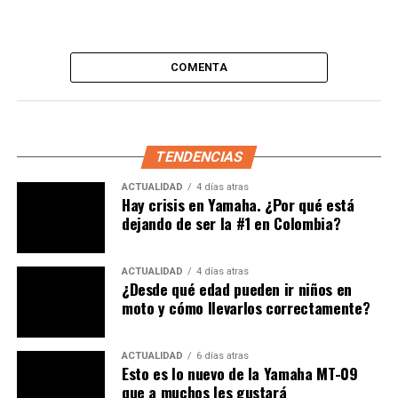
COMENTA
TENDENCIAS
ACTUALIDAD
4 días atras
Hay crisis en Yamaha. ¿Por qué está
dejando de ser la #1 en Colombia?
ACTUALIDAD
4 días atras
¿Desde qué edad pueden ir niños en
moto y cómo llevarlos correctamente?
ACTUALIDAD
6 días atras
Esto es lo nuevo de la Yamaha MT-09
(No se pierda:
Suzuki V-Strom 250 | El modelo 2024 se
que a muchos les gustará