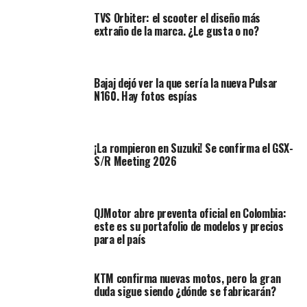
TVS Orbiter: el scooter el diseño más
extraño de la marca. ¿Le gusta o no?
Bajaj dejó ver la que sería la nueva Pulsar
Otro cambio que también se pudo observar en las fotos
N160. Hay fotos espías
espía, es que KTM adoptó un chasis de la Super Duke R
de 2020, que es muchas más rígido que el diseño
anterior. La suspensión parecer ser el mismo Kit WP
¡La rompieron en Suzuki! Se confirma el GSX-
Apex semiactivo de tercera generación ajustable
S/R Meeting 2026
electrónicamente que se usa en la 1390 R.
La parte delantera de esta nueva moto, tiene un faro
QJMotor abre preventa oficial en Colombia:
que se desarrolla bajo la misma idea de la Super Duke R,
este es su portafolio de modelos y precios
que tiene luces LED montadas en paneles flotantes.
para el país
Lo que se puede identificar de esta nueva Duke, es que se
prepara una sport-tourer en su nueva gama de modelos
KTM confirma nuevas motos, pero la gran
duda sigue siendo ¿dónde se fabricarán?
2025, pronto veremos su debut oficial.