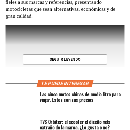
fieles a sus marcas y referencias, presentando
motocicletas que sean alternativas, económicas y de
gran calidad.
SEGUIR LEYENDO
TE PUEDE INTERESAR
Las cinco motos chinas de medio litro para
Compitiendo con el
Yamaha NMax
,
Honda PCX160
viajar. Estos son sus precios
,
Suzuki Burgman
y
AKT-SYM Jet14
es una de las
opciones que muerde parte del pastel Scooter en
nuestro país. Probamos su versión anterior hace tres
TVS Orbiter: el scooter el diseño más
años,
aquí puedes verlo.
extraño de la marca. ¿Le gusta o no?