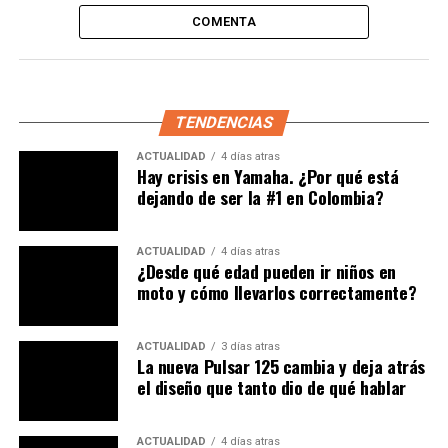
Smartkey, un control que sustituye las veces de la llave
COMENTA
convencional; adicionando, por otra parte, una figura
dominante de aspecto deportivo.
TENDENCIAS
ACTUALIDAD
4 días atras
Hay crisis en Yamaha. ¿Por qué está
dejando de ser la #1 en Colombia?
ACTUALIDAD
4 días atras
¿Desde qué edad pueden ir niños en
moto y cómo llevarlos correctamente?
Las farolas divididas se muestran como un polígono de
ACTUALIDAD
3 días atras
tres lados, que parecen ojos agresivos, con luces DRL
La nueva Pulsar 125 cambia y deja atrás
que simulan cejas, con luces medias y plenas que
el diseño que tanto dio de qué hablar
proyectan a través de lupas pods.
Full LED, un scooter a la vanguardia, que está de moda
ACTUALIDAD
4 días atras