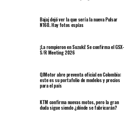
Bajaj dejó ver la que sería la nueva Pulsar
N160. Hay fotos espías
¡La rompieron en Suzuki! Se confirma el GSX-
S/R Meeting 2026
QJMotor abre preventa oficial en Colombia:
Diseño deportivo
este es su portafolio de modelos y precios
para el país
Testeamos el
Auteco
Victory New Black y quedamos
gratamente complacidos con este producto, ya que es
KTM confirma nuevas motos, pero la gran
un scooter que tiene apariencia agresiva, buen
duda sigue siendo ¿dónde se fabricarán?
desempeño y presencia elegante.
Siendo de los más económicos del mercado, posee