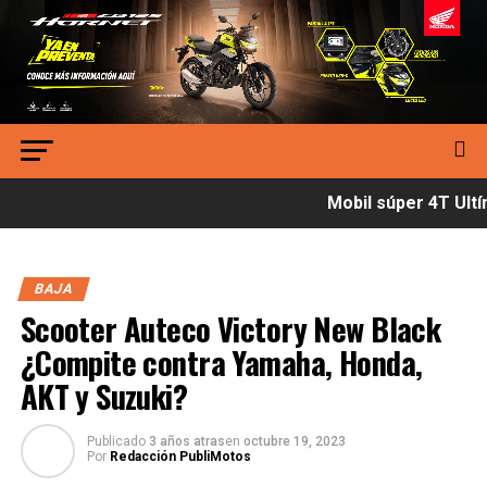
Mobil súper 4T Ultím
BAJA
Scooter Auteco Victory New Black
¿Compite contra Yamaha, Honda,
AKT y Suzuki?
Publicado
3 años atras
en
octubre 19, 2023
Por
Redacción PubliMotos