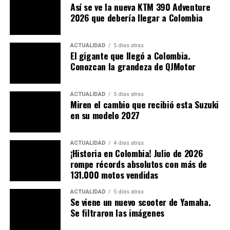
Así se ve la nueva KTM 390 Adventure
en los gustos actuales de los consumidores.
2026 que debería llegar a Colombia
ACTUALIDAD
5 días atras
El gigante que llegó a Colombia.
Conozcan la grandeza de QJMotor
ACTUALIDAD
5 días atras
Miren el cambio que recibió esta Suzuki
en su modelo 2027
ACTUALIDAD
4 días atras
¡Historia en Colombia! Julio de 2026
¿En qué cambio el Auteco
rompe récords absolutos con más de
131.000 motos vendidas
Victory New Black?
ACTUALIDAD
5 días atras
Se viene un nuevo scooter de Yamaha.
La cúpula frontal ahora es ajustable de manera manual.
Se filtraron las imágenes
Por otra parte, al sillín se le removió el soporte para la
zona baja de la espalda del piloto, logrando así que