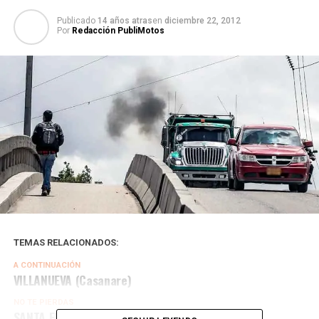
Publicado
14 años atras
en
diciembre 22, 2012
Por
Redacción PubliMotos
TEMAS RELACIONADOS:
A CONTINUACIÓN
VILLANUEVA (Casanare)
NO TE PIERDAS
SANTA FE DE ANTIOQUIA (Antioquia)