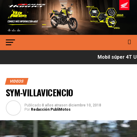
Mobil súper 4T Ul
VIDEOS
SYM-VILLAVICENCIO
Publicado
8 años atras
en
diciembre 10, 2018
Por
Redacción PubliMotos