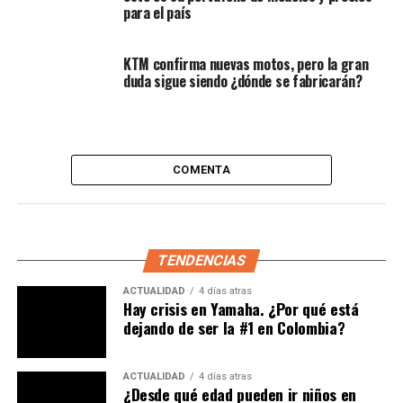
media
para el país
La Flygon no llega despintada. En su ficha técnica se
KTM confirma nuevas motos, pero la gran
incluye:
duda sigue siendo ¿dónde se fabricarán?
ABS de doble canal
, para mayor seguridad en
frenadas fuertes.
Control de tracción (TCS)
, que ayuda a prevenir
COMENTA
pérdidas de adherencia en condiciones
complicadas.
Horquilla invertida delantera
, poco común en
motos de gama básica.
TENDENCIAS
Sistema de apagado automático en caso de caída
ACTUALIDAD
4 días atras
Hay crisis en Yamaha. ¿Por qué está
(sensores de inclinación).
dejando de ser la #1 en Colombia?
Pantalla TFT interactiva
, con navegación,
brújula y datos en tiempo real, y múltiples
ACTUALIDAD
4 días atras
opciones de accesorios para equipaje.
¿Desde qué edad pueden ir niños en