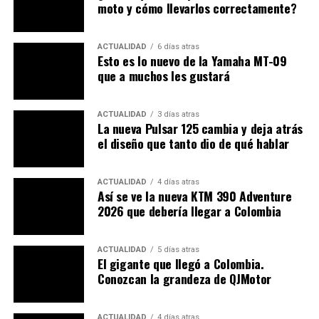
moto y cómo llevarlos correctamente?
En resumen: no se conforma con ser “una 125 más”,
busca ofrecer una experiencia diferenciada.
ACTUALIDAD
6 días atras
Esto es lo nuevo de la Yamaha MT-09
Amplía:
Sigue creciendo el mercado de motos en
que a muchos les gustará
Colombia. ¿Cuál fue el top 10?
¿Una 125 con potencia eficiente?
ACTUALIDAD
3 días atras
La nueva Pulsar 125 cambia y deja atrás
La Flygon 125 monta un motor
monocilíndrico
el diseño que tanto dio de qué hablar
refrigerado por aire
, con arranque eléctrico y una caja de
cambios de
5 velocidades
. Fuente oficial indica que su
ACTUALIDAD
4 días atras
potencia máxima es de
10,7 Hp
a 8.000 rpm
, con un
Así se ve la nueva KTM 390 Adventure
2026 que debería llegar a Colombia
par de
10,8 Nm a unos 6.500 rpm
. En cuanto a
consumo, se declara un uso muy eficiente:
1,8 litros
cada 100 km
según la marca.
ACTUALIDAD
5 días atras
El gigante que llegó a Colombia.
Estos números sugieren que la Flygon es una moto
Conozcan la grandeza de QJMotor
económica en uso, apta para quienes buscan cubrir
trayectos urbanos o escapadas suaves sin que el
ACTUALIDAD
4 días atras