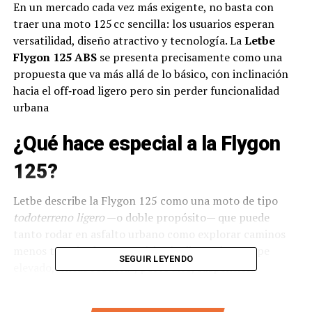
En un mercado cada vez más exigente, no basta con
traer una moto 125 cc sencilla: los usuarios esperan
versatilidad, diseño atractivo y tecnología. La
Letbe
Flygon 125 ABS
se presenta precisamente como una
propuesta que va más allá de lo básico, con inclinación
hacia el off‑road ligero pero sin perder funcionalidad
urbana
¿Qué hace especial a la Flygon
125?
Letbe describe la Flygon 125 como una moto de tipo
todoterreno ligero
—o doble propósito— que puede
tanto rodar en asfalto urbano como explorar caminos
menos transitados. Su estética lo dice todo: escape
SEGUIR LEYENDO
elevado, líneas robustas, porte alto, suspensión
generosa y llantas de medida mixta. En su sitio oficial se
destacan estos elementos como parte de su identidad.