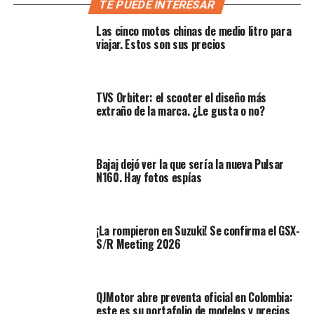
TE PUEDE INTERESAR
Además, en varios medios se resalta que su diseño
Las cinco motos chinas de medio litro para
llamativo y dotación de serie “espectacular” la hacen
viajar. Estos son sus precios
destacar frente a otras motos de 125 cc, por incorporar
elementos poco comunes en esta categoría.
TVS Orbiter: el scooter el diseño más
extraño de la marca. ¿Le gusta o no?
Bajaj dejó ver la que sería la nueva Pulsar
N160. Hay fotos espías
¡La rompieron en Suzuki! Se confirma el GSX-
S/R Meeting 2026
Equipamiento por encima de la
QJMotor abre preventa oficial en Colombia:
este es su portafolio de modelos y precios