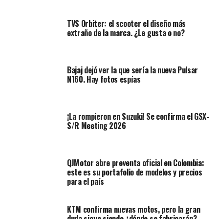
baratas, escalas de producción mayores y costos
laborales reducidos
, lo que, en términos financieros,
TVS Orbiter: el scooter el diseño más
resulta más atractivo.
extraño de la marca. ¿Le gusta o no?
Bajaj dejó ver la que sería la nueva Pulsar
N160. Hay fotos espías
¡La rompieron en Suzuki! Se confirma el GSX-
S/R Meeting 2026
QJMotor abre preventa oficial en Colombia:
este es su portafolio de modelos y precios
para el país
El ejemplo de Triumph
KTM confirma nuevas motos, pero la gran
Bajaj citó a Triumph como referencia. La marca británica
duda sigue siendo ¿dónde se fabricarán?