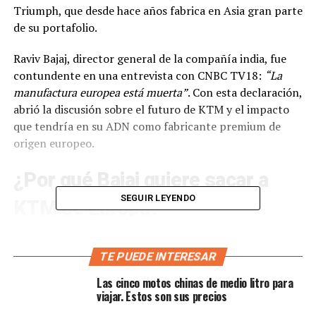
Triumph, que desde hace años fabrica en Asia gran parte
de su portafolio.
Raviv Bajaj, director general de la compañía india, fue
contundente en una entrevista con CNBC TV18:
“La
manufactura europea está muerta”
. Con esta declaración,
abrió la discusión sobre el futuro de KTM y el impacto
que tendría en su ADN como fabricante premium de
origen europeo.
¿Por qué Bajaj quiere sacar a
SEGUIR LEYENDO
KTM de Europa?
Según Bajaj, el principal problema está en los costos de
producción. Mientras las motos de KTM fabricadas y
TE PUEDE INTERESAR
exportadas desde India alcanzan un margen EBITDA
Las cinco motos chinas de medio litro para
superior al
30 %
, en Europa la competitividad es mucho
viajar. Estos son sus precios
menor. India ofrece
cadenas de suministro más