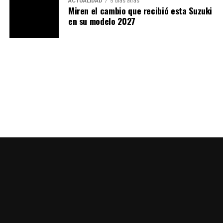
ACTUALIDAD
5 días atras
Miren el cambio que recibió esta Suzuki
en su modelo 2027
¿Premium o volumen?
Bajaj fue claro en diferenciar dos mundos:
Las marcas de
volumen
(Honda, Yamaha, Bajaj,
TVS, Royal Enfield).
Las marcas
premium y lifestyle
(KTM, Ducati,
BMW, Harley-Davidson).
Según el ejecutivo, KTM debe enfocarse menos en la
escala de producción y más en
restaurar la calidad y el
valor de marca
. Esto abre la posibilidad de mantener en
Europa la producción de los modelos más exclusivos