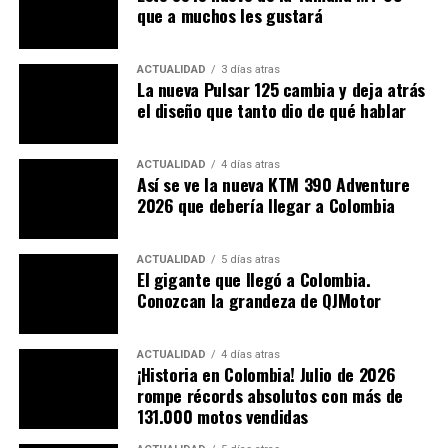
Nightshift 2026 y su estética retro en verde
que a muchos les gustará
Trasladar gran parte de su producción a Asia podría ser
ACTUALIDAD
3 días atras
visto como una traición a esa herencia, especialmente
La nueva Pulsar 125 cambia y deja atrás
para sus clientes más fieles. Sin embargo, ya existen
el diseño que tanto dio de qué hablar
antecedentes: modelos como la
Duke 200 y la 390
Adventure
son fabricados en India con Bajaj y han
ACTUALIDAD
4 días atras
tenido una aceptación sobresaliente en mercados
Así se ve la nueva KTM 390 Adventure
emergentes como Colombia, México o Brasil.
2026 que debería llegar a Colombia
ACTUALIDAD
5 días atras
El gigante que llegó a Colombia.
Conozcan la grandeza de QJMotor
ACTUALIDAD
4 días atras
¡Historia en Colombia! Julio de 2026
rompe récords absolutos con más de
131.000 motos vendidas