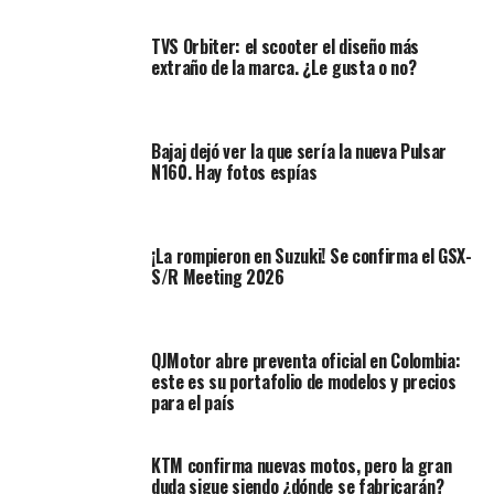
TVS Orbiter: el scooter el diseño más
extraño de la marca. ¿Le gusta o no?
Bajaj dejó ver la que sería la nueva Pulsar
N160. Hay fotos espías
¡La rompieron en Suzuki! Se confirma el GSX-
La nueva Continental GT-R 750 luce un carenado
S/R Meeting 2026
vintage que le confiere el clásico aspecto de una café
racer. A juzgar por el diseño de los paneles laterales, la
motocicleta podría lucir un dorsal de competición.
QJMotor abre preventa oficial en Colombia:
este es su portafolio de modelos y precios
Lea:
De Maranello al asfalto: la moto que tiene un V8
para el país
de Ferrari F355
Una nueva potencia
KTM confirma nuevas motos, pero la gran
duda sigue siendo ¿dónde se fabricarán?