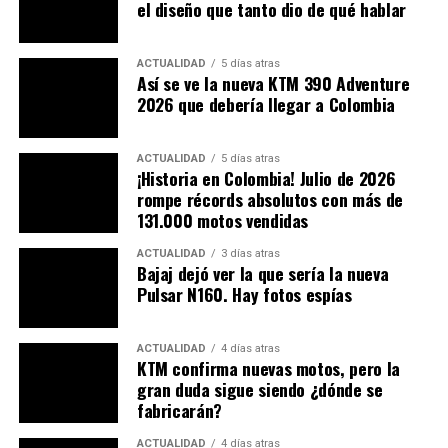
el diseño que tanto dio de qué hablar
ACTUALIDAD
5 días atras
Así se ve la nueva KTM 390 Adventure
2026 que debería llegar a Colombia
ACTUALIDAD
5 días atras
¡Historia en Colombia! Julio de 2026
rompe récords absolutos con más de
131.000 motos vendidas
ACTUALIDAD
3 días atras
Esperemos que la Royal Enfield desarrolle de la mejor
Bajaj dejó ver la que sería la nueva
Pulsar N160. Hay fotos espías
manera esta nueva moto 750cc y que impactará el
segmento. Y le diremos adiós, posiblemente, a la
continental GT 650 que tantas alegrías ha dado a los
ACTUALIDAD
4 días atras
fieles de la marca.
KTM confirma nuevas motos, pero la
gran duda sigue siendo ¿dónde se
fabricarán?
Amplía:
La élite de las motos 400: Triumph Vs
Husqvarna
ACTUALIDAD
4 días atras