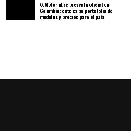
QJMotor abre preventa oficial en
Les dejamos el siguiente video propio como
Colombia: este es su portafolio de
recomendación
modelos y precios para el país
@publimotos.com
Ya las conocemos muy
bien… 👋🏻🔥🏍️
#viral
#tendencia
#moto
#dominar
nnstiktoker
#kenworth
#piloto
Rodamos con cauchos
@continentaltireco y
usamos pastillas JAPAN
@industriasjapan