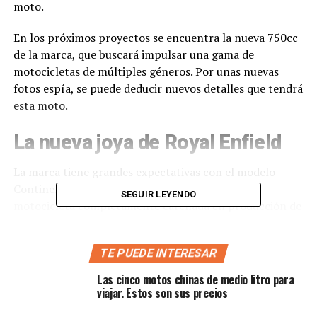
moto.
En los próximos proyectos se encuentra la nueva 750cc
de la marca, que buscará impulsar una gama de
motocicletas de múltiples géneros. Por unas nuevas
fotos espía, se puede deducir nuevos detalles que tendrá
esta moto.
La nueva joya de Royal Enfield
La marca tiene grandes expectativas con el modelo
Continental GT-R 750, llegaría a ser la primera
SEGUIR LEYENDO
motocicleta completamente carenada en producción de
la marca. El diseño de la motocicleta parece estar
inspirado en la moto de carreras GT Cup de Royal
TE PUEDE INTERESAR
Enfield, la GT-R 650.
Las cinco motos chinas de medio litro para
viajar. Estos son sus precios