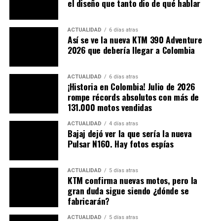
el diseño que tanto dio de qué hablar
¿Hay en Latinoamérica motos como
Airbike?
ACTUALIDAD
6 días atras
Así se ve la nueva KTM 390 Adventure
Si bien, en varios países se ha generado varias acciones
2026 que debería llegar a Colombia
para avanzar en el desarrollo e implementación de
diferentes tecnologías y nuevas formas de transporte,
ACTUALIDAD
6 días atras
no hay una especifica para la utilización de motos
¡Historia en Colombia! Julio de 2026
rompe récords absolutos con más de
voladoras.
131.000 motos vendidas
Amplía:
¿Solo 250 unidades? La nueva Honda CBR
ACTUALIDAD
4 días atras
125R llega con mucho estilo
Bajaj dejó ver la que sería la nueva
Pulsar N160. Hay fotos espías
Una de las empresas que más impacto ha tenido en
países como Brasil, México y Argentina es la Air Mobility
ACTUALIDAD
5 días atras
y Vertical. Aunque son dos tecnologías diferentes, están
KTM confirma nuevas motos, pero la
más pensadas en cambiar los modelos de vuelo dentro
gran duda sigue siendo ¿dónde se
del espacio urbano. Pero recordemos que sus modelos de
fabricarán?
transporte son tipo helicópteros.
ACTUALIDAD
5 días atras