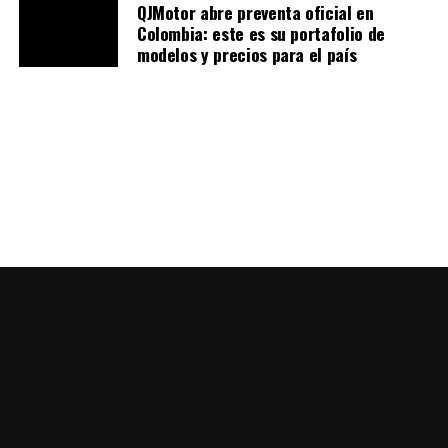
QJMotor abre preventa oficial en
Colombia: este es su portafolio de
modelos y precios para el país
Según lo anterior, aún está lejos la llegada del Volonaut
Airbike a Colombia. Si bien porque aún está en progreso
para salir. Recordemos que la lista de pre-orden se abre
el 1 de agosto. No hay leyes que regulen este tipo de
transporte y aunque sea considerada una moto, tanto
por su tamaño como diseño, no sería fácil su llegada.
Les dejamos el siguiente video propio como