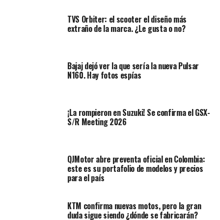
Lea:
La moto Yamaha TW200 sigue rodando en
TVS Orbiter: el scooter el diseño más
Norteamerica
extraño de la marca. ¿Le gusta o no?
El sistema está gobernado por un ordenador
redundante que asiste el vuelo automático y
Bajaj dejó ver la que sería la nueva Pulsar
estabilización en tiempo real. Esto permite que incluso
N160. Hay fotos espías
usuarios sin entrenamiento previo puedan volarla con
relativa seguridad. Gracias a esto, la Airbike puede
realizar despegues y aterrizajes automáticos.
¡La rompieron en Suzuki! Se confirma el GSX-
S/R Meeting 2026
QJMotor abre preventa oficial en Colombia:
este es su portafolio de modelos y precios
para el país
KTM confirma nuevas motos, pero la gran
duda sigue siendo ¿dónde se fabricarán?