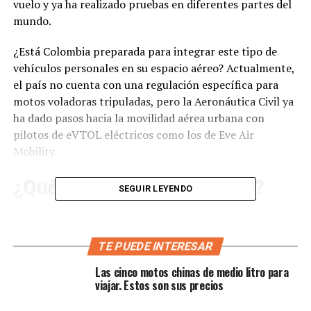
vuelo y ya ha realizado pruebas en diferentes partes del
mundo.
¿Está Colombia preparada para integrar este tipo de
vehículos personales en su espacio aéreo? Actualmente,
el país no cuenta con una regulación específica para
motos voladoras tripuladas, pero la Aeronáutica Civil ya
ha dado pasos hacia la movilidad aérea urbana con
pilotos de eVTOL eléctricos como los de Eve Air
Mobility.
¿Qué es el Volonaut Airbike?
SEGUIR LEYENDO
Una hoverbike individual de despegue vertical (eVTOL),
con chorro propulsor, 200 km/h de velocidad,
TE PUEDE INTERESAR
autonomía cercana a 40 km y peso aproximado de 39 kg
sin piloto. Diseñada en fibra de carbono e impresión 3D.
Las cinco motos chinas de medio litro para
Este prototipo ya ha realizado vuelos reales en entornos
viajar. Estos son sus precios
controlados