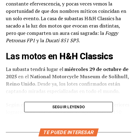
constante efervescencia, y pocas veces vemos la
oportunidad de que dos nombres míticos coincidan en
un solo evento. La casa de subastas H&H Classics ha
sacado a la luz dos motos que evocan eras distintas,
pero que comparten un aura casi sagrada: la
Foggy
Petronas FP1
y la
Ducati 851 SP3
.
Las motos en
H&H Classics
La subasta tendrá lugar el
miércoles 29 de octubre de
2025
en el
National Motorcycle Museum de Solihull,
Reino Unido
. Desde ya, los lotes confirmados están
captando miradas especializadas en todo el mundo.
Según cifras reveladas por H&H, en subastas anteriores
SEGUIR LEYENDO
lograron una tasa de venta del 97 %, con más de 150
máquinas que superaron sus estimaciones máximas, y
compradores de hasta 25 países distintos. Este telón de
TE PUEDE INTERESAR
fondo potencia el interés por cualquier lote destacado, y