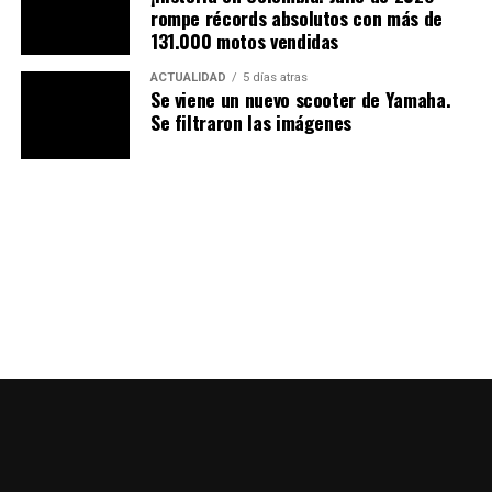
rompe récords absolutos con más de
131.000 motos vendidas
ACTUALIDAD
5 días atras
Se viene un nuevo scooter de Yamaha.
Se filtraron las imágenes
Así es la moto
Ducati 851 SP3
Legado histórico
La familia Ducati 851 representó una revolución técnica
para la marca en la década de los 80 y 90: motor con
distribución desmodrómica (Desmoquattro), chasis tipo
tréllis y aspiraciones deportivas más serias. El modelo