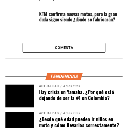
Amplía:
Honda anuncia millonaria expansión en
Latinoamerica. ¿Qué país será?
KTM confirma nuevas motos, pero la gran
duda sigue siendo ¿dónde se fabricarán?
Así es la moto
Foggy Petronas FP1
La
Foggy Petronas FP1
fue concebida como un modelo
de homologación para el equipo de Superbike
COMENTA
comandado por Carl Fogarty. Se construyeron solo 75
unidades en el Reino Unido, con el objetivo de validar su
participación en la categoría de producción.
TENDENCIAS
El ejemplar que se oferta es prácticamente “de
colección”: ha permanecido con apenas los kilómetros
ACTUALIDAD
4 días atras
de entrega (delivery miles), con poca circulación, y más
Hay crisis en Yamaha. ¿Por qué está
dejando de ser la #1 en Colombia?
bien como pieza de exposición o almacenamiento.
Especificaciones técnicas
ACTUALIDAD
4 días atras
¿Desde qué edad pueden ir niños en
destacadas
moto y cómo llevarlos correctamente?