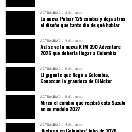
Motor:
900 cc en configuración triple
(triple
cilindro), pensado para combinar rendimiento y
ACTUALIDAD
3 días atras
La nueva Pulsar 125 cambia y deja atrás
carácter distintivo.
el diseño que tanto dio de qué hablar
Componentes exóticos: equipa elementos de alto
rendimiento propios de homologación, como
ACTUALIDAD
4 días atras
suspensiones Öhlins, frenos Brembo, carrocería
Así se ve la nueva KTM 390 Adventure
2026 que debería llegar a Colombia
en fibra de carbono, entre otros.
Estado: su condición “de kilometraje de entrega”
la convierte en una pieza muy atractiva para
ACTUALIDAD
5 días atras
El gigante que llegó a Colombia.
coleccionistas. Según visordown, la estimación
Conozcan la grandeza de QJMotor
del precio ronda entre
£29,000 y £34,000
.
Ya en una subasta previa (2019), una FP1 fue vendida
ACTUALIDAD
5 días atras
Miren el cambio que recibió esta Suzuki
por
£31,275 aproximadamente 162 millones de
en su modelo 2027
pesos
, con apenas 12 km registrados en el odómetro.
Esto refuerza la noción de que quien adquiera este
ejemplar obtendrá una moto casi virginal.
ACTUALIDAD
4 días atras
¡Historia en Colombia! Julio de 2026