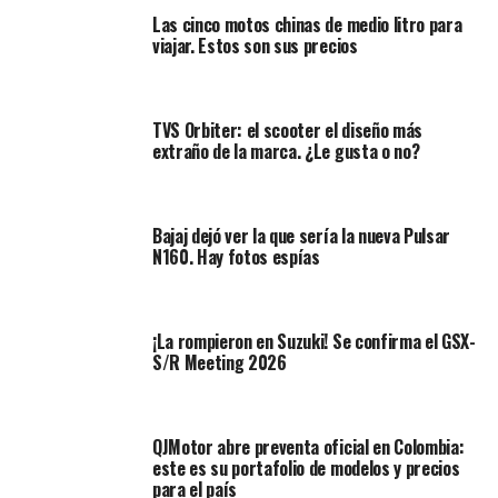
estos dos ejemplares lo son sin lugar a dudas.
Las cinco motos chinas de medio litro para
viajar. Estos son sus precios
El experto Mike Davis, especialista en motos clásicas de
H&H, ha comentado que esta será su última subasta de
clásicos y scooters vintage en 2025, y esperan repetir el
TVS Orbiter: el scooter el diseño más
éxito de eventos anteriores.
extraño de la marca. ¿Le gusta o no?
Bajaj dejó ver la que sería la nueva Pulsar
N160. Hay fotos espías
¡La rompieron en Suzuki! Se confirma el GSX-
S/R Meeting 2026
QJMotor abre preventa oficial en Colombia:
este es su portafolio de modelos y precios
para el país