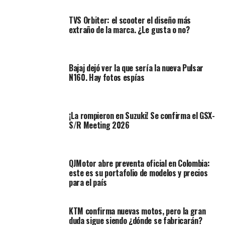
presuntamente, estaban siendo ocultadas varias
motocicletas con reporte de hurto.
TVS Orbiter: el scooter el diseño más
extraño de la marca. ¿Le gusta o no?
Una vez se confirmó la ubicación, unidades motorizadas
y patrullas de la Policía ingresaron al terreno, hallando
un predio donde estaban escondidas las motos. La
Bajaj dejó ver la que sería la nueva Pulsar
acción fue ejecutada en una zona de invasión en el
N160. Hay fotos espías
sector de Juan José Rondón.
¡La rompieron en Suzuki! Se confirma el GSX-
S/R Meeting 2026
QJMotor abre preventa oficial en Colombia:
este es su portafolio de modelos y precios
para el país
KTM confirma nuevas motos, pero la gran
duda sigue siendo ¿dónde se fabricarán?