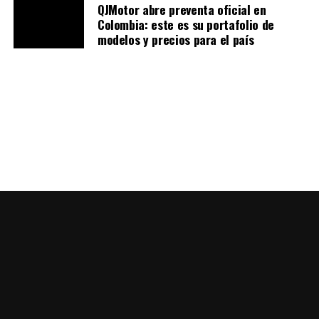
QJMotor abre preventa oficial en
operan en el sur de la ciudad.
Colombia: este es su portafolio de
modelos y precios para el país
¿Qué es el Halcón y por qué es
clave?
El helicóptero
Halcón
es una herramienta de vigilancia
aérea de la Policía de Bogotá equipada con: