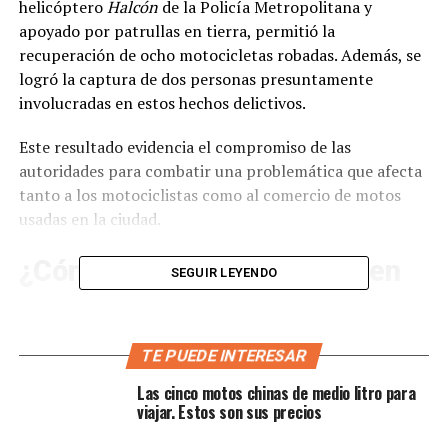
helicóptero
Halcón
de la Policía Metropolitana y
apoyado por patrullas en tierra, permitió la
recuperación de ocho motocicletas robadas. Además, se
logró la captura de dos personas presuntamente
involucradas en estos hechos delictivos.
Este resultado evidencia el compromiso de las
autoridades para combatir una problemática que afecta
tanto a los motociclistas como al comercio de motos
usadas en la ciudad.
¿Cómo se ejecutó la acción en
SEGUIR LEYENDO
Bogotá?
El éxito del operativo estuvo determinado por una
TE PUEDE INTERESAR
acción coordinada entre el aire y la tierra
. Según la
Las cinco motos chinas de medio litro para
información oficial publicada, el helicóptero
Halcón
viajar. Estos son sus precios
localizó una zona de difícil acceso donde,