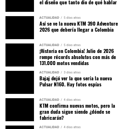
el diseño que tanto dio de qué hablar
Bogotá tiene históricamente uno de los epicentros del
hurto de motocicletas
en Colombia. Las cifras del
ACTUALIDAD
5 días atras
Observatorio de Movilidad de la capital y la Secretaría
Así se ve la nueva KTM 390 Adventure
2026 que debería llegar a Colombia
de Seguridad muestran que en 2024 se reportaron más
de
8.500 robos de motos
. Ciudad Bolívar, Bosa,
Kennedy y Suba fueron las localidades más afectadas.
ACTUALIDAD
5 días atras
¡Historia en Colombia! Julio de 2026
El patrón común de los robos suele involucrar:
rompe récords absolutos con más de
131.000 motos vendidas
Seguimiento de motociclistas hasta lugares
ACTUALIDAD
3 días atras
solitarios
.
Bajaj dejó ver la que sería la nueva
Pulsar N160. Hay fotos espías
Uso de armas para intimidar a las víctimas
.
Posterior traslado de las motos a zonas de difícil
ACTUALIDAD
4 días atras
acceso o “caletas”
.
KTM confirma nuevas motos, pero la
gran duda sigue siendo ¿dónde se
El operativo liderado por el
Halcón
representa no solo
fabricarán?
una recuperación de vehículos, sino también una
ACTUALIDAD
4 días atras
disuasión contundente
para las bandas criminales que