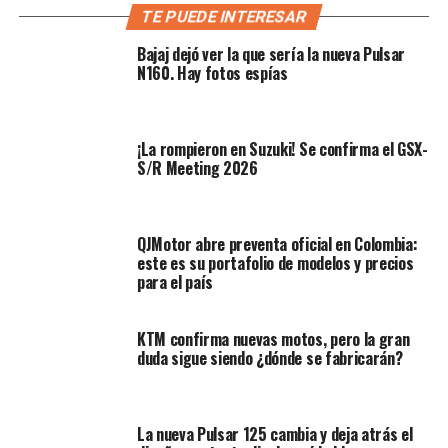
TE PUEDE INTERESAR
Accesorios oficiales a la vista: lista
Bajaj dejó ver la que sería la nueva Pulsar
para el equipaje
N160. Hay fotos espías
La gran novedad de este último prototipo cazado por
los lentes espía es su configuración. La motocicleta
conserva fielmente las líneas de diseño y la silueta
¡La rompieron en Suzuki! Se confirma el GSX-
S/R Meeting 2026
general que la marca adelantó en su fase conceptual
durante el pasado EICMA. Ahora, añade elementos
cruciales para el viajero:
QJMotor abre preventa oficial en Colombia:
este es su portafolio de modelos y precios
para el país
KTM confirma nuevas motos, pero la gran
duda sigue siendo ¿dónde se fabricarán?
La nueva Pulsar 125 cambia y deja atrás el