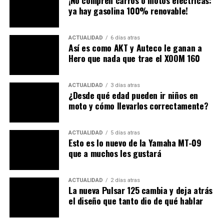
¡No compren carros o motos eléctricas:
opciones de calzado para que el cliente elija entre
ya hay gasolina 100% renovable!
un enfoque más asfáltico (
crossover
) o uno
puramente todoterreno.
ACTUALIDAD
6 días atras
Así es como AKT y Auteco le ganan a
Hero que nada que trae el XOOM 160
ACTUALIDAD
3 días atras
¿Desde qué edad pueden ir niños en
moto y cómo llevarlos correctamente?
El corazón de la bestia: 750 cc de
puro torque
ACTUALIDAD
5 días atras
Esto es lo nuevo de la Yamaha MT-09
que a muchos les gustará
Mecánicamente, la Himalayan 750 marcará un hito sin
precedentes para la casa de Chennai. El propulsor no
partirá desde cero; los ingenieros tomaron como base la
ACTUALIDAD
2 días atras
La nueva Pulsar 125 cambia y deja atrás
ultra confiable y probada plataforma bicilíndrica en
el diseño que tanto dio de qué hablar
paralelo de 650 cc (la misma que da vida a la
Interceptor, Continental GT y Super Meteor) y