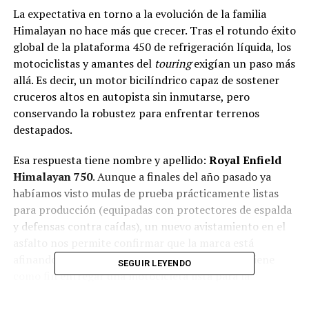
La expectativa en torno a la evolución de la familia
Himalayan no hace más que crecer. Tras el rotundo éxito
global de la plataforma 450 de refrigeración líquida, los
motociclistas y amantes del
touring
exigían un paso más
allá. Es decir, un motor bicilíndrico capaz de sostener
cruceros altos en autopista sin inmutarse, pero
conservando la robustez para enfrentar terrenos
destapados.
Esa respuesta tiene nombre y apellido:
Royal Enfield
Himalayan 750
. Aunque a finales del año pasado ya
habíamos visto mulas de prueba prácticamente listas
para producción (equipadas con protectores de espalda
y defensas contra caídas), un nuevo avistamiento en el
asfalto nos permite confirmar que la marca está
afinando su catálogo oficial de accesorios. Esto tiene
SEGUIR LEYENDO
como fin entregar una motocicleta lista para la
aventura desde el kilómetro cero.