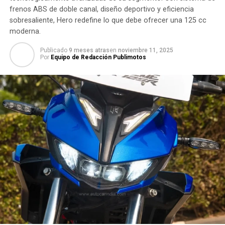
frenos ABS de doble canal, diseño deportivo y eficiencia
sobresaliente, Hero redefine lo que debe ofrecer una 125 cc
moderna.
Publicado
9 meses atras
en
noviembre 11, 2025
Por
Equipo de Redacción Publimotos