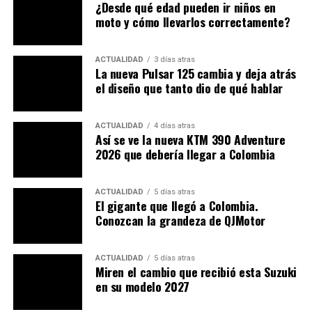
¿Desde qué edad pueden ir niños en
La
Hero Xtreme 125R Dual ABS
mantiene el ADN
moto y cómo llevarlos correctamente?
agresivo que caracteriza a la familia
Xtreme
, pero con
una estética más refinada. Su
nuevo diseño del tanque
,
ACTUALIDAD
3 días atras
con líneas angulosas y carenados laterales más
La nueva Pulsar 125 cambia y deja atrás
pronunciados, le da una apariencia más musculosa.
el diseño que tanto dio de qué hablar
ACTUALIDAD
4 días atras
Así se ve la nueva KTM 390 Adventure
2026 que debería llegar a Colombia
ACTUALIDAD
5 días atras
El gigante que llegó a Colombia.
Conozcan la grandeza de QJMotor
ACTUALIDAD
5 días atras
Miren el cambio que recibió esta Suzuki
en su modelo 2027