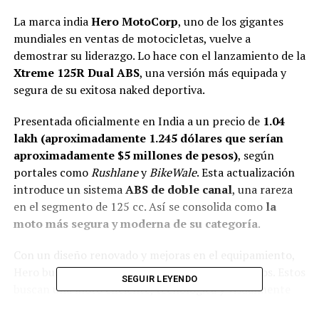
La marca india
Hero MotoCorp
, uno de los gigantes
mundiales en ventas de motocicletas, vuelve a
demostrar su liderazgo. Lo hace con el lanzamiento de la
Xtreme 125R Dual ABS
, una versión más equipada y
segura de su exitosa naked deportiva.
Presentada oficialmente en India a un precio de
₹1.04
lakh (aproximadamente 1.245 dólares que serían
aproximadamente $5 millones de pesos)
, según
portales como
Rushlane
y
BikeWale
. Esta actualización
introduce un sistema
ABS de doble canal
, una rareza
en el segmento de 125 cc. Así se consolida como
la
moto más segura y moderna de su categoría
.
Con un diseño renovado y mejoras en el equipamiento,
Hero busca atraer a los usuarios jóvenes y urbanos. Estos
SEGUIR LEYENDO
buscan una moto eficiente, tecnológica y visualmente
atractiva.