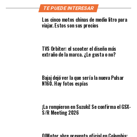
Una moto primicia en su
TE PUEDE INTERESAR
Las cinco motos chinas de medio litro para
segmento
viajar. Estos son sus precios
TVS Orbiter: el scooter el diseño más
extraño de la marca. ¿Le gusta o no?
Bajaj dejó ver la que sería la nueva Pulsar
N160. Hay fotos espías
¡La rompieron en Suzuki! Se confirma el GSX-
Amplía:
Revolución off-road, descubre la moto
S/R Meeting 2026
Yamaha YE-01, el prototipo que lleva el motocross
eléctrico al límite
QJMotor abre preventa oficial en Colombia:
El gran protagonista de esta versión 2026 es, sin duda,