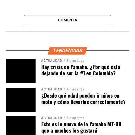
“You Can wear black at any time”
, 7 de
octubre: se espera un nuevo color para sus
motos.
COMENTA
“Celebratory Beauty”
, 17 octubre: se trataría de
una edición especial.
“Extended Experience”
, 5 de noviembre: se
TENDENCIAS
podría anunciar una moto para la aventura. Casa
el mismo día del EICMA Salón de Milán 2024.
ACTUALIDAD
3 días atras
Hay crisis en Yamaha. ¿Por qué está
“Unlock Everyday Adventure”
, 5 de diciembre:
dejando de ser la #1 en Colombia?
podría ser una Scrambler.
Estas innovaciones buscan mejorar la experiencia de
ACTUALIDAD
4 días atras
¿Desde qué edad pueden ir niños en
manejo, brindando mayor seguridad y optimizando la
moto y cómo llevarlos correctamente?
eficiencia sin sacrificar el rendimiento que caracteriza a
Ducati.
ACTUALIDAD
6 días atras
Esto es lo nuevo de la Yamaha MT-09
Siga leyendo:
Voge RR 660 S | ¿Llegará esta
que a muchos les gustará
deportiva a Colombia?