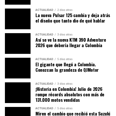
ACTUALIDAD
2 días atras
La nueva Pulsar 125 cambia y deja atrás
el diseño que tanto dio de qué hablar
ACTUALIDAD
3 días atras
Así se ve la nueva KTM 390 Adventure
2026 que debería llegar a Colombia
ACTUALIDAD
5 días atras
El gigante que llegó a Colombia.
Conozcan la grandeza de QJMotor
Además, se especula que las nuevas motos cumplirán
con las normativas europeas de emisiones, lo que indica
ACTUALIDAD
3 días atras
¡Historia en Colombia! Julio de 2026
un compromiso de la marca con la sostenibilidad.
rompe récords absolutos con más de
131.000 motos vendidas
A lo largo de los años, Ducati ha consolidado su
reputación no solo como una marca de velocidad, sino
ACTUALIDAD
5 días atras
Miren el cambio que recibió esta Suzuki
también como una que ofrece comodidad y versatilidad