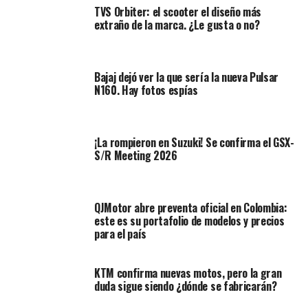
TVS Orbiter: el scooter el diseño más
extraño de la marca. ¿Le gusta o no?
¿Cuándo se revelarán las motos
Bajaj dejó ver la que sería la nueva Pulsar
N160. Hay fotos espías
de Ducati?
Uno de los aspectos más destacados de estos nuevos
¡La rompieron en Suzuki! Se confirma el GSX-
modelos podría ser la integración de tecnologías
S/R Meeting 2026
avanzadas tanto en la gestión del motor como en la
electrónica de ayuda al conductor.
QJMotor abre preventa oficial en Colombia:
Se trata de 5 eventos donde se revelarán moto por
este es su portafolio de modelos y precios
moto, la primera será el Expand Your Limits que se
para el país
celebró ayer 19 de septiembre, donde se revela la
Multistrada V4, V4 S y la nueva Multistrada V4 Pikes
KTM confirma nuevas motos, pero la gran
Peak.
duda sigue siendo ¿dónde se fabricarán?