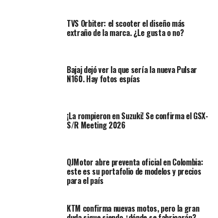
Detalles sobre el racionamiento
TVS Orbiter: el scooter el diseño más
de agua
extraño de la marca. ¿Le gusta o no?
Por esta razón confirmó que a partir del 29 de
septiembre comenzará un racionamiento de agua diario
Bajaj dejó ver la que sería la nueva Pulsar
por turnos en la ciudad.
N160. Hay fotos espías
El esquema al que nos enfrentaremos los capitalinos,
contempla nuevos turnos, aunque aún no se especificó
¡La rompieron en Suzuki! Se confirma el GSX-
cómo se distribuirán entre los sectores.
S/R Meeting 2026
También se confirmó que se llevarán a cabo nuevas
medidas pedagógica para fomentar el ahorro del agua,
QJMotor abre preventa oficial en Colombia:
esto incluye los colegios distritales y las unidades
este es su portafolio de modelos y precios
residenciales.
para el país
KTM confirma nuevas motos, pero la gran
duda sigue siendo ¿dónde se fabricarán?