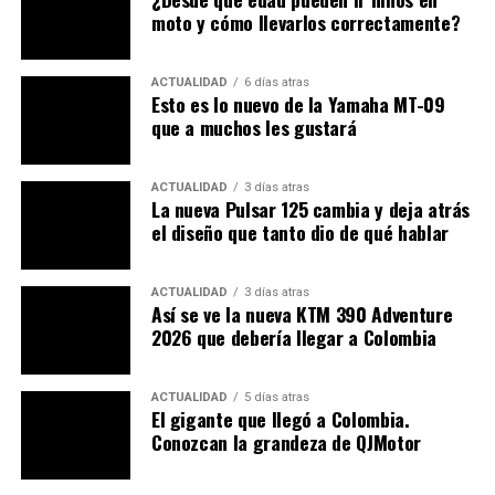
moto y cómo llevarlos correctamente?
ACTUALIDAD
6 días atras
Esto es lo nuevo de la Yamaha MT-09
que a muchos les gustará
ACTUALIDAD
3 días atras
La nueva Pulsar 125 cambia y deja atrás
el diseño que tanto dio de qué hablar
Aunque la actividad no sustituye la formación completa
para obtener una licencia, su costo: alrededor de 897
ACTUALIDAD
3 días atras
dólares por sesión, la convierte en una oportunidad
Así se ve la nueva KTM 390 Adventure
única para vivir la experiencia de volar. Y, de paso, dejó
2026 que debería llegar a Colombia
al descubierto un hallazgo curioso: los motociclistas no
solo dominan el asfalto, también parecen tener mejores
ACTUALIDAD
5 días atras
reflejos para conquistar el aire.
El gigante que llegó a Colombia.
Conozcan la grandeza de QJMotor
Infórmate:
¡Así será la nueva moto Kawasaki Ninja
300 2026! Regresa evolucionada y moderna