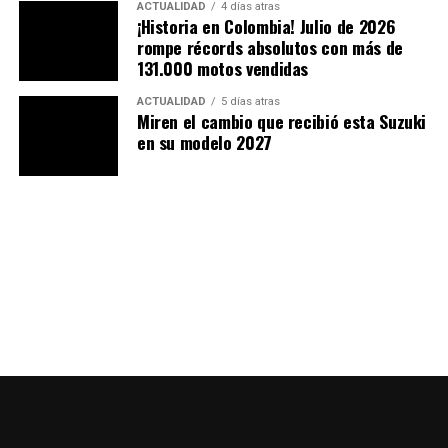
ACTUALIDAD
4 días atras
¡Historia en Colombia! Julio de 2026
Les dejamos el siguiente video propio como
rompe récords absolutos con más de
recomendación
131.000 motos vendidas
@publimotos.com
ACTUALIDAD
5 días atras
Miren el cambio que recibió esta Suzuki
en su modelo 2027
¿Opiniones? 👍🏻🔥
#viral
#moto
#tendencia
#espejos
#transito
♬ sonido original – Publimotos
TEMAS RELACIONADOS:
HELICOPTERO
MOTOCICLISTAS
MOTOS
PRUEBA
PUBLIMOTOS
REVISTA DE MOTOS
REVISTA PUBLIMOTOS
A CONTINUACIÓN
Benelli Tornado 550: ¿la deportiva que Colombia está
esperando?