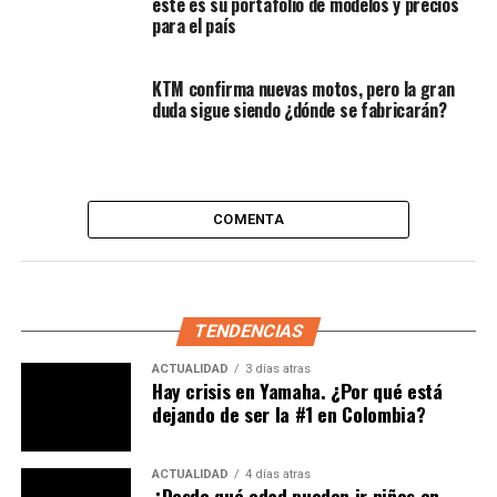
este es su portafolio de modelos y precios
para el país
Los participantes del programa comienzan con una
KTM confirma nuevas motos, pero la gran
inducción en tierra basada en la regulación federal SFAR
duda sigue siendo ¿dónde se fabricarán?
Nº 73, antes de pasar al simulacro de movimientos y
finalmente al vuelo real en helicóptero Robinson. Una de
las pruebas más exigentes, el
“Hover Challenge”
,
consiste en mantener el aparato quieto en el aire el
COMENTA
mayor tiempo posible.
En este reto, los motociclistas mostraron un desempeño
superior, estabilizando la aeronave con mayor rapidez
que quienes no tienen experiencia en moto.
TENDENCIAS
ACTUALIDAD
3 días atras
¿Puedes ser motociclista y volar un
Hay crisis en Yamaha. ¿Por qué está
dejando de ser la #1 en Colombia?
helicoptero?
ACTUALIDAD
4 días atras
¿Desde qué edad pueden ir niños en