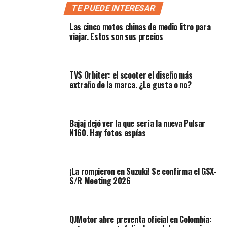
TE PUEDE INTERESAR
estacionario. Esta comparación refuerza la idea de que la
experiencia sobre dos ruedas ofrece una preparación
Las cinco motos chinas de medio litro para
inadvertida para los cielos.
viajar. Estos son sus precios
Amplía:
¿Una nueva moto de Buell? La Super Cruiser
1190 estaría lista para 2026
TVS Orbiter: el scooter el diseño más
extraño de la marca. ¿Le gusta o no?
¿Por qué se compra la moto con el
helicóptero?
Bajaj dejó ver la que sería la nueva Pulsar
N160. Hay fotos espías
¡La rompieron en Suzuki! Se confirma el GSX-
S/R Meeting 2026
QJMotor abre preventa oficial en Colombia: