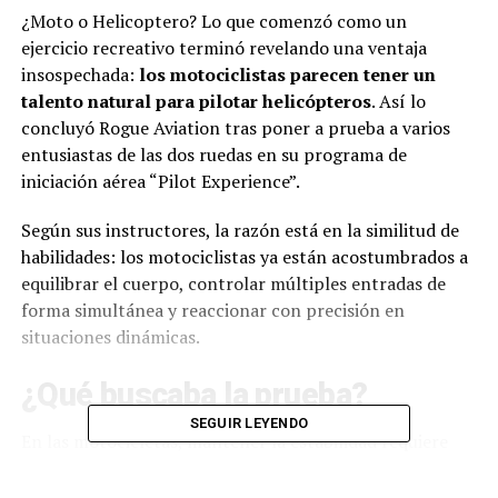
¿Moto o Helicoptero? Lo que comenzó como un
ejercicio recreativo terminó revelando una ventaja
insospechada:
los motociclistas parecen tener un
talento natural para pilotar helicópteros
. Así lo
concluyó Rogue Aviation tras poner a prueba a varios
entusiastas de las dos ruedas en su programa de
iniciación aérea “Pilot Experience”.
Según sus instructores, la razón está en la similitud de
habilidades: los motociclistas ya están acostumbrados a
equilibrar el cuerpo, controlar múltiples entradas de
forma simultánea y reaccionar con precisión en
situaciones dinámicas.
¿Qué buscaba la prueba?
SEGUIR LEYENDO
En las motocicletas, mantener la estabilidad requiere
microajustes constantes, algo muy parecido a lo que
ocurre cuando un helicóptero se mantiene en vuelo