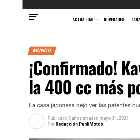
ACTUALIDAD
NOVEDADES
LAN
MUNDO
¡Confirmado! Ka
la 400 cc más p
La casa japonesa dejó ver las patentes que 
Publicado
5 años atras
en
mayo 31, 2021
Por
Redacción PubliMotos