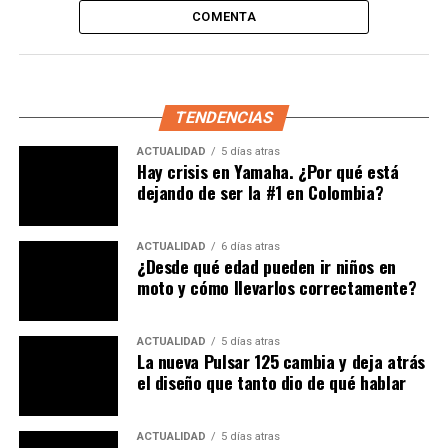
COMENTA
novedad,
el aviso de problemas o irregularidades en
los frenos mediante el uso de señales lumínicas.
TENDENCIAS
ACTUALIDAD
5 días atras
Hay crisis en Yamaha. ¿Por qué está
dejando de ser la #1 en Colombia?
ACTUALIDAD
6 días atras
¿Desde qué edad pueden ir niños en
moto y cómo llevarlos correctamente?
ACTUALIDAD
5 días atras
Aunque
no está claro cómo funcionaría el sistema o
La nueva Pulsar 125 cambia y deja atrás
cómo se integraría con otros componentes
el diseño que tanto dio de qué hablar
electrónicos de última generación, como los ABS
, los
sensores de inercia o hasta los de inclinación, desde ya,
ACTUALIDAD
5 días atras
parece ser un buen augurio y ejemplo de innovación por