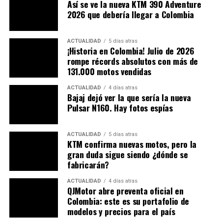
Así se ve la nueva KTM 390 Adventure
parte de la marca, la cual prácticamente ya controla el
2026 que debería llegar a Colombia
mercado de los frenos de alta gama, tanto de motos
como de automóviles.
ACTUALIDAD
5 días atras
¡Historia en Colombia! Julio de 2026
rompe récords absolutos con más de
131.000 motos vendidas
ACTUALIDAD
4 días atras
Bajaj dejó ver la que sería la nueva
Pulsar N160. Hay fotos espías
ACTUALIDAD
5 días atras
KTM confirma nuevas motos, pero la
gran duda sigue siendo ¿dónde se
fabricarán?
ACTUALIDAD
4 días atras
QJMotor abre preventa oficial en
Colombia: este es su portafolio de
También te puede interesar:
modelos y precios para el país