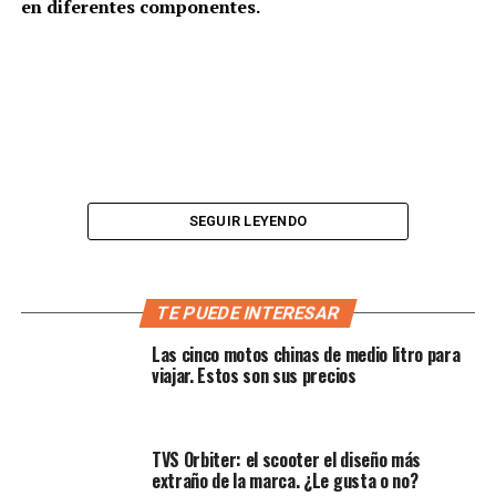
en diferentes componentes.
SEGUIR LEYENDO
TE PUEDE INTERESAR
Las cinco motos chinas de medio litro para
viajar. Estos son sus precios
Por lo mismo, cuando Brembo anuncia que está
trabajando en
una nueva generación de cálipers,
acorde a las nuevas tendencias y necesidades, de manera
TVS Orbiter: el scooter el diseño más
automática ocupará la atención de los medios de
extraño de la marca. ¿Le gusta o no?
comunicación. Considerando lo anterior,
la casa de