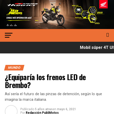
Mobil súper 4T Ult
MUNDO
¿Equiparía los frenos LED de
Brembo?
Así sería el futuro de las pinzas de detención, según lo que
imagina la marca italiana.
Publicado
5 años atras
en
mayo 6, 2021
Por
Redacción PubliMotos