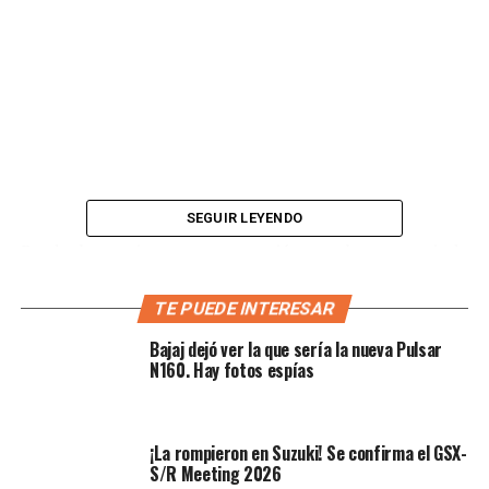
SEGUIR LEYENDO
Desde hace tiempo se conoció que la marca indo
británica estaba trabajando en una trail mucho más
aventurera e incluso, en marzo,
salieron algunas
TE PUEDE INTERESAR
imágenes espías tomadas en India
, donde tiene la
Bajaj dejó ver la que sería la nueva Pulsar
línea de producción.
N160. Hay fotos espías
Conozca los detalles
Lea también:
La Honda CG 160 Titán tiene nueva
¡La rompieron en Suzuki! Se confirma el GSX-
S/R Meeting 2026
pinta