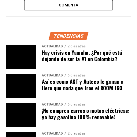
refrigerado por líquido
(se ve una botella con
COMENTA
refrigerante) y ligeramente inclinado hacia delante, a
diferencia de la Himalayan actual, posicionado de forma
recta. Se especula que llegará con 450CC superando
obviamente el rendimiento de la 411CC, pues la idea es
TENDENCIAS
darle
mayor agresividad
en todas las prestaciones
tanto en el asfalto como fuera de él.
ACTUALIDAD
2 días atras
Hay crisis en Yamaha. ¿Por qué está
dejando de ser la #1 en Colombia?
Le puede interesar:
¿Qué pasó con la moto hecha de
marihuana?
ACTUALIDAD
6 días atras
El motor podría estar acoplado a una nueva
Así es como AKT y Auteco le ganan a
transmisión de 6 velocidades
en lugar de la unidad de
Hero que nada que trae el XOOM 160
5 velocidades de la Himalayan 411.
ACTUALIDAD
6 días atras
Revise la prueba que le realizamos a la Himalayan
¡No compren carros o motos eléctricas:
ya hay gasolina 100% renovable!
ACTUALIDAD
2 días atras