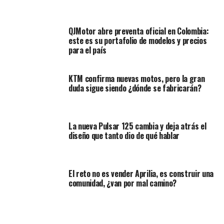
Sin embargo,
las recientes fotos dejan ver nuevos
detalles
sobre el desarrollo del fabricante y empiezan a
QJMotor abre preventa oficial en Colombia:
este es su portafolio de modelos y precios
dar visos del modelo final.
para el país
KTM confirma nuevas motos, pero la gran
duda sigue siendo ¿dónde se fabricarán?
La nueva Pulsar 125 cambia y deja atrás el
diseño que tanto dio de qué hablar
El reto no es vender Aprilia, es construir una
comunidad, ¿van por mal camino?
Lo primero sería la presencia de un
nuevo motor