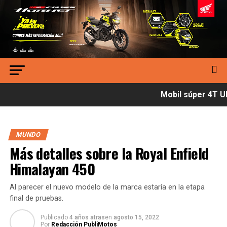
Mobil súper 4T Ult
MUNDO
Más detalles sobre la Royal Enfield
Himalayan 450
Al parecer el nuevo modelo de la marca estaría en la etapa
final de pruebas.
Publicado
4 años atras
en
agosto 15, 2022
Por
Redacción PubliMotos