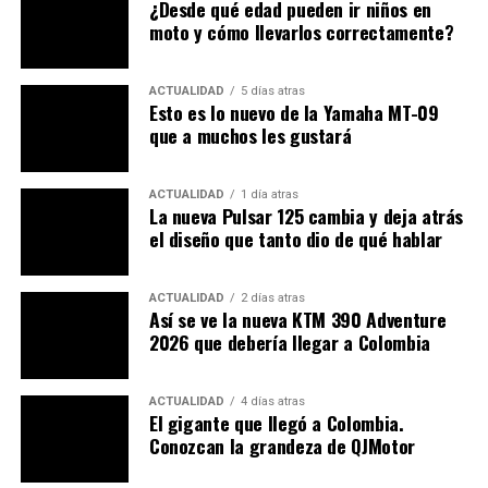
¿Desde qué edad pueden ir niños en
moto y cómo llevarlos correctamente?
ACTUALIDAD
5 días atras
Esto es lo nuevo de la Yamaha MT-09
que a muchos les gustará
ACTUALIDAD
1 día atras
La nueva Pulsar 125 cambia y deja atrás
el diseño que tanto dio de qué hablar
Se observan
horquillas invertidas más gruesas
(una
novedad para Royal Enfield) con mucho recorrido, una
ACTUALIDAD
2 días atras
Así se ve la nueva KTM 390 Adventure
gran rueda delantera de 21 pulgadas, un escape de buen
2026 que debería llegar a Colombia
tamaño y un tanque de combustible de capacidad
considerable, ideal para los sitios alejados donde no hay
muchas posibilidades de reabastecer.
ACTUALIDAD
4 días atras
El gigante que llegó a Colombia.
Conozcan la grandeza de QJMotor
Otro cambio no menos importante parece estar dado en
los asientos, pues se observan más anchos y mejor