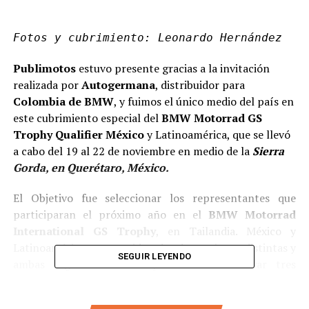
Fotos y cubrimiento: Leonardo Hernández
Publimotos
estuvo presente gracias a la invitación
realizada por
Autogermana
, distribuidor para
Colombia de BMW
, y fuimos el único medio del país en
este cubrimiento especial del
BMW Motorrad GS
Trophy Qualifier México
y Latinoamérica, que se llevó
a cabo del 19 al 22 de noviembre en medio de la
Sierra
Gorda, en Querétaro, México.
El Objetivo fue seleccionar los representantes que
participaran el próximo año en el
BMW Motorrad
International GS Trophy
, en Tailandia. México y
Latinoamérica son consideradas dos regiones distintas y
SEGUIR LEYENDO
ambas regiones tienen oportunidad de llevar tres
pilotos cada una como sus representantes.