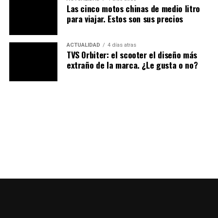
competencias intensas fomentando la convivencia con
Las cinco motos chinas de medio litro
culturas extranjeras, la creación de nuevas amistades y
para viajar. Estos son sus precios
el contacto con la naturaleza a bordo de las
BMW
. En
esta ocasión se realizó el
GS Trophy 2016 Regional
ACTUALIDAD
4 días atras
Qualifier México y Latinoamérica
, siendo la primera
TVS Orbiter: el scooter el diseño más
vez que se citan tantos países en México para un evento
extraño de la marca. ¿Le gusta o no?
de
BMW Motorrad.
Los Participantes