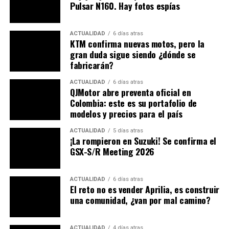
altura, y en la profundidad un abismo de casi 200 mts
Pulsar N160. Hay fotos espías
donde el río Extóraz con su imperturbable susurro nos
avisaba hasta donde bajaríamos.
ACTUALIDAD
6 días atras
KTM confirma nuevas motos, pero la
Con la luz del atardecer la vegetación
adquiere tonos
gran duda sigue siendo ¿dónde se
rojizos
, un mágico panorama que parecía dibujado por
fabricarán?
las manos del creador: montañas tapizadas de arbustos
ACTUALIDAD
6 días atras
y abajo árboles frondosos. En tan sublime belleza,
QJMotor abre preventa oficial en
llegamos a nuestro lugar de destino y en tal paraíso no
Colombia: este es su portafolio de
se puede dejar de pensar en la
pequeñez del ser
modelos y precios para el país
humano
y en lo grande que es la naturaleza.
ACTUALIDAD
5 días atras
¡La rompieron en Suzuki! Se confirma el
El Evento
GSX-S/R Meeting 2026
La primera edición del
BMW Motorrad International
GS Trophy
fue en 2008 y desde entonces, se realiza
ACTUALIDAD
6 días atras
El reto no es vender Aprilia, es construir
cada dos años en escenarios sin comparación como:
una comunidad, ¿van por mal camino?
Túnez, Sudáfrica, Sudamérica, Canadá y ahora
Tailandia
. Estos paisajes han sido testigos de
ACTUALIDAD
4 días atras