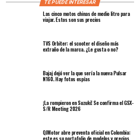
El Recorrido
TE PUEDE INTERESAR
Las cinco motos chinas de medio litro para
Arribamos a
Ciudad de México
el jueves 19 de
viajar. Estos son sus precios
noviembre, luego nos trasladarnos hacia
Tequisquiapan, Querétaro
, para el registro de los
participantes y posterior desplazamiento al
TVS Orbiter: el scooter el diseño más
campamento El Jabalí, donde se llevaría a cabo la
extraño de la marca. ¿Le gusta o no?
inauguración oficial del evento; desafortunadamente no
pudimos estar presentes por inconvenientes en los
vuelos y la logística de la organización, lo cual retrasó
Bajaj dejó ver la que sería la nueva Pulsar
algunos participantes y miembros de prensa.
N160. Hay fotos espías
La aventura se inició con el recorrido hacia la parte
media de la
República, la Sierra Madre Oriental
se
¡La rompieron en Suzuki! Se confirma el GSX-
ramifica atravesando parte del estado de
Querétaro
y
S/R Meeting 2026
forma lo que se conoce como la
Sierra Gorda
.
Sumergida en esta abrupta y exuberante naturaleza se
esconde la
Misión de Bucareli
, vestigio de la historia
QJMotor abre preventa oficial en Colombia:
mexicana, a punto de desaparecer, la cual fue
este es su portafolio de modelos y precios