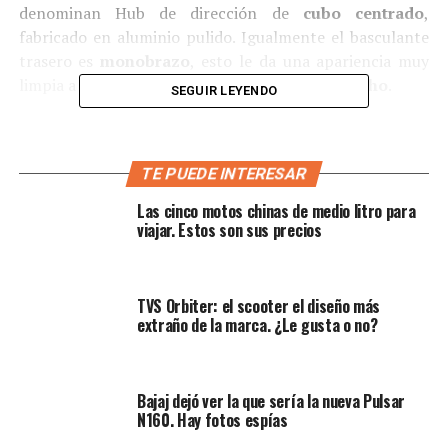
denominan Hub de dirección de
cubo centrado
,
fabricado en aluminio pulido. Igualmente el basculante
trasero es
monobrazo
, esto le da una apariencia muy
limpia a las ruedas al
verla desde el lado derecho
.
SEGUIR LEYENDO
TE PUEDE INTERESAR
Las cinco motos chinas de medio litro para
viajar. Estos son sus precios
TVS Orbiter: el scooter el diseño más
extraño de la marca. ¿Le gusta o no?
Bajaj dejó ver la que sería la nueva Pulsar
N160. Hay fotos espías
Está construida con un marco VTF
(Vertical Doble
Frame)
, el marco fue diseñado específicamente para las