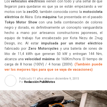
Los
vehículos eléctricos
vienen con todo y una señal de que
llegaron para quedarse es que ya se están empezando a ver
motos con la
zecOO
, también conocida como la
motocicleta
eléctrica
de Akira. Esta
máquina
fue presentada en el pasado
Tokyo Motor Show
con una bella combinación de colores
negro y dorado, es definitivamente un concepto vanguardista
hecho a mano por artesanos constructores japoneses, el
equipo de trabajo fue encabezado por Kota Nezu de Znug
Design, inc. Al estar
impulsada por un motor eléctrico
fabricado por
Zero Motorcycles
y una batería de iones de
litio de 11,4 kWh que generan 50 kW y entregan 144 Nm,
alcanza una
velocidad máxima
de 160Km/hora. El tiempo de
carga de 8 horas (100V) / 4 horas (200V).
(También puede
ver los mejores tips para que se vaya de vacaciones)
Publicado
11 años atras
en
diciembre 9, 2015
Por
Redacción PubliMotos