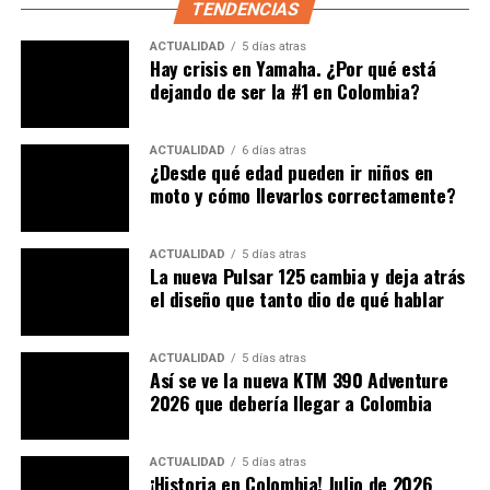
TENDENCIAS
Es
bastante costosa
, tiene un valor de 8,88 millones de
Yenes
(aproximadamente 73.600 dólares)
, pero
ACTUALIDAD
5 días atras
Hay crisis en Yamaha. ¿Por qué está
debemos tener en cuenta que es fabricada a mano y la
dejando de ser la #1 en Colombia?
producción está limitada
a solo 49 unidades, es posible
personalizar tanto la pintura como la decoración;
ACTUALIDAD
6 días atras
definitivamente es una
máquina para fanáticos de las
¿Desde qué edad pueden ir niños en
motos
y la tecnología, con una buena cuenta bancaria.
moto y cómo llevarlos correctamente?
{gallery}2015/Diciembre/Zeco/Galeria{/gallery}
ACTUALIDAD
5 días atras
La nueva Pulsar 125 cambia y deja atrás
TEMAS RELACIONADOS:
FUTURO
LANZAMIENTO
el diseño que tanto dio de qué hablar
MOTOCICLETAS
MOTOCICLISMO
MOTOS
MOTOS DEL FUTURO
NOVEDADES
PORTAL WEB
PUBLIMOTOS
PUBLIMOTOS TV
RESTRICCIONES
REVISTA
ACTUALIDAD
5 días atras
REVISTA DE MOTOS
Así se ve la nueva KTM 390 Adventure
REVISTA ESPECIALIZADA EN MOTOCICLISMO
TEST DRIVE
2026 que debería llegar a Colombia
ZEC
A CONTINUACIÓN
Husqvarna 701 Enduro y Supermoto, la marca Premium
ACTUALIDAD
5 días atras
¡Historia en Colombia! Julio de 2026
evolucionada