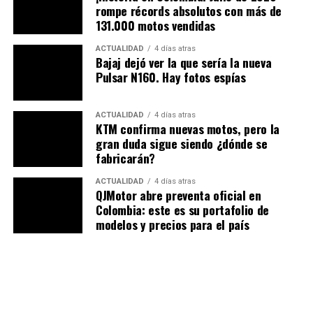
rompe récords absolutos con más de
NO TE PIERDAS
131.000 motos vendidas
Publimotos estuvo presente desde México en la
clasificatoria BMW Motorrad GS Trophy 2016:
ACTUALIDAD
4 días atras
Bajaj dejó ver la que sería la nueva
Pulsar N160. Hay fotos espías
ACTUALIDAD
4 días atras
KTM confirma nuevas motos, pero la
gran duda sigue siendo ¿dónde se
fabricarán?
ACTUALIDAD
4 días atras
QJMotor abre preventa oficial en
Colombia: este es su portafolio de
modelos y precios para el país