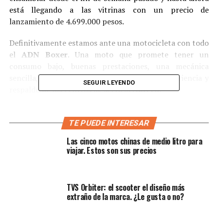
está llegando a las vitrinas con un precio de
lanzamiento de 4.699.000 pesos.
Definitivamente estamos ante una motocicleta con todo
el
ADN Boxer
. Una moto que promete tener un
consumo bajo, buenas prestaciones, una mecánica
sencilla, recambios económicos y toda la experiencia y
SEGUIR LEYENDO
respaldo de los centros de servicio
Auteco.
TE PUEDE INTERESAR
Las cinco motos chinas de medio litro para
viajar. Estos son sus precios
TVS Orbiter: el scooter el diseño más
extraño de la marca. ¿Le gusta o no?