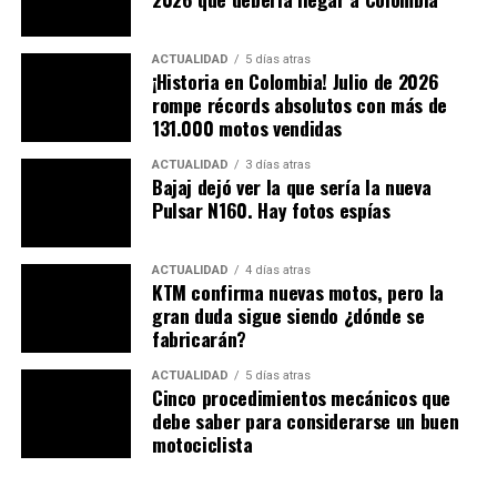
ACTUALIDAD
5 días atras
¡Historia en Colombia! Julio de 2026
rompe récords absolutos con más de
131.000 motos vendidas
ACTUALIDAD
3 días atras
Bajaj dejó ver la que sería la nueva
Pulsar N160. Hay fotos espías
TAMBIÉN LE PUEDE INTERESAR
ACTUALIDAD
4 días atras
Sorprendente vídeo de la Teneré 700
KTM confirma nuevas motos, pero la
gran duda sigue siendo ¿dónde se
Boxer 125 vista en las calles
fabricarán?
¿El motociclista es un delincuente?
ACTUALIDAD
5 días atras
Cinco procedimientos mecánicos que
debe saber para considerarse un buen
TEMAS RELACIONADOS:
AUTECO
BOXER
BOXER 125
motociclista
MOTO BOXER
MOTOS NUEVAS
PRECIO BOXER 125
PUBLIMOTOS
ROY BARRERAS