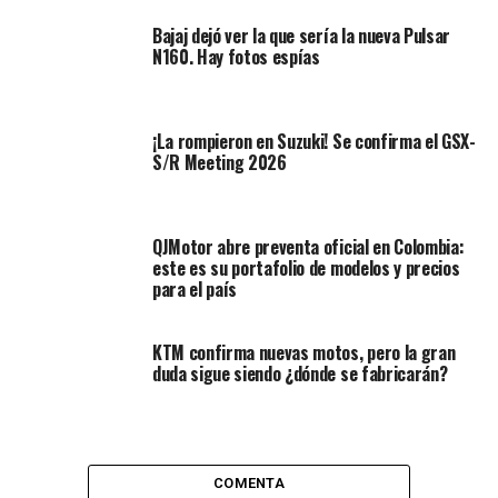
Bajaj dejó ver la que sería la nueva Pulsar
N160. Hay fotos espías
¡La rompieron en Suzuki! Se confirma el GSX-
S/R Meeting 2026
Entre las mejoras de la estética, tenemos un nuevo juego
de calcomanías que hacen alarde de sus 125 cc. El frente
es el mismo de la ya conocida CT 100, pero al tanque, se
le añaden pastas adicionales que bajan desde el
QJMotor abre preventa oficial en Colombia:
este es su portafolio de modelos y precios
depósito, tapando ligeramente la culata del motor. El
para el país
impulsor es monocolor a diferencia de los nuevos
modelos y se combina muy bien con el protector de
cadena, tan característico en toda la familia.
KTM confirma nuevas motos, pero la gran
duda sigue siendo ¿dónde se fabricarán?
En cuanto a la motorización, encontramos un cubicaje
de
124.4 cc
, capaz de generar
9.87 hp a las 8.000 rpm y
10.5 Nm a las 6.000 vueltas
. Si comparamos este
modelo con su versión de
100cc
, vemos un aumento de
COMENTA