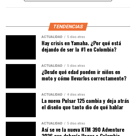
2.7 caballos y la subida de casi 3 Nm
, un crecimiento
de potencia considerable si lo ponemos en términos de
porcentaje. Lo que si nos parece extraño, es que este
nuevo modelo aún no tenga frenos de disco por lo
TENDENCIAS
menos en la rueda delantera.
ACTUALIDAD
5 días atras
Hay crisis en Yamaha. ¿Por qué está
Destacamos la presencia de rines en aleación y los
dejando de ser la #1 en Colombia?
detalles metálicos, esperamos que esta motocicleta pase
pronto por las manos de Publimotos, y veamos el
comportamiento, especialmente del nuevo impulsor.
ACTUALIDAD
5 días atras
¿Desde qué edad pueden ir niños en
moto y cómo llevarlos correctamente?
ACTUALIDAD
4 días atras
La nueva Pulsar 125 cambia y deja atrás
el diseño que tanto dio de qué hablar
ACTUALIDAD
5 días atras
Así se ve la nueva KTM 390 Adventure
2026 que debería llegar a Colombia