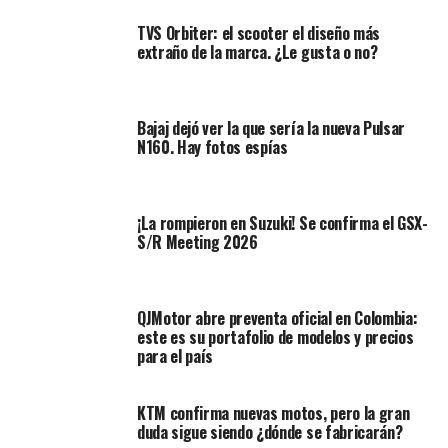
TVS Orbiter: el scooter el diseño más
extraño de la marca. ¿Le gusta o no?
Bajaj dejó ver la que sería la nueva Pulsar
N160. Hay fotos espías
¡La rompieron en Suzuki! Se confirma el GSX-
A la hora de dar la noticia, no tuvieron en cuenta a las
S/R Meeting 2026
demás entidades que participan en ese dinero, hay unos
porcentajes destinados, esas organizaciones salieron a
hablar y están en contra de la decisión,
¿y ahora qué?
QJMotor abre preventa oficial en Colombia:
este es su portafolio de modelos y precios
Lo más grave de todo, es que hoy
hubo Junta directiva
para el país
extraordinaria
y fue ahí donde
renunció el director de
Fasecolda, Miguel Gómez Martínez
, esto es muy serio
y delicado, su salida se daría el 30 de noviembre.
KTM confirma nuevas motos, pero la gran
duda sigue siendo ¿dónde se fabricarán?