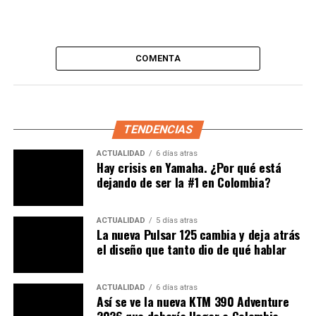
Además, les brindamos lo siguiente:
– Hay senadores con ambulancia y relacionados con
clínicas.
COMENTA
– Habrá un pulso de poder con las Aseguradoras.
– Prácticamente el pueblo sostiene la salud.
TENDENCIAS
– Todo se atiende con dineros del ADRES en temas de
ACTUALIDAD
6 días atras
salud, sin importar si es un ciudadano, aplica para
Hay crisis en Yamaha. ¿Por qué está
animales y demás.
dejando de ser la #1 en Colombia?
Finalmente, un funcionario de poder en el país nos
ACTUALIDAD
5 días atras
contó que
es IMPOSIBLE sostener el 50% de
La nueva Pulsar 125 cambia y deja atrás
descuento, se podría máximo hasta el 18%;
es ahí
el diseño que tanto dio de qué hablar
donde nos preguntamos,
¿por qué juegan con el
pueblo colombiano?
ACTUALIDAD
6 días atras
Así se ve la nueva KTM 390 Adventure