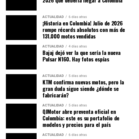
En PubliMotos nos importa
2026 que debería llegar a Colombia
lo que piensan nuestros
ACTUALIDAD
6 días atras
seguidores, los leemos.
¡Historia en Colombia! Julio de 2026
rompe récords absolutos con más de
131.000 motos vendidas
Lea también:
Les van a embargar las “cositas” a
ACTUALIDAD
4 días atras
conductores de motos y carro
Bajaj dejó ver la que sería la nueva
Pulsar N160. Hay fotos espías
DESCARGA AHORA MISMO NUESTRA APP
ACTUALIDAD
5 días atras
KTM confirma nuevas motos, pero la
gran duda sigue siendo ¿dónde se
fabricarán?
Usuarios
Iphone
Usuarios
Android
ACTUALIDAD
5 días atras
QJMotor abre preventa oficial en
Colombia: este es su portafolio de
TEMAS RELACIONADOS:
ADRES
ASEGURADORAS
modelos y precios para el país
FASECOLDA
MOTOCICLETAS
MOTOCICLISTAS
MOTOS
PRECIOS DEL SOAT
PUBLIMOTOS
REBAJA EN EL SOAT
ACTUALIDAD
6 días atras
REVISTA PUBLIMOTOS
SEGURO OBLIGATORIO