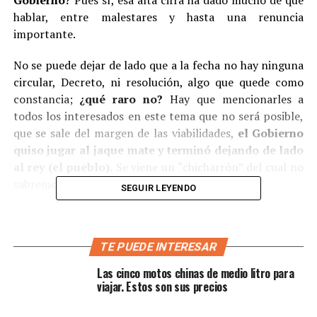
Gobierno?
Pues sí, esa alta cifra ha dado mucho de qué
hablar, entre malestares y hasta una renuncia
importante.
No se puede dejar de lado que a la fecha no hay ninguna
circular, Decreto, ni resolución, algo que quede como
constancia;
¿qué raro no?
Hay que mencionarles a
todos los interesados en este tema que no será posible,
que se sale del margen de las viabilidades,
el Gobierno
quiso jugar al jaque mate y terminó dejando de lado
al rey (el pueblo).
Se viene un “chicharrón” del cual no
sabremos cómo se saldrá.
SEGUIR LEYENDO
Recordemos que el dinero del SOAT se distribuye de
la siguiente manera:
TE PUEDE INTERESAR
Las cinco motos chinas de medio litro para
viajar. Estos son sus precios