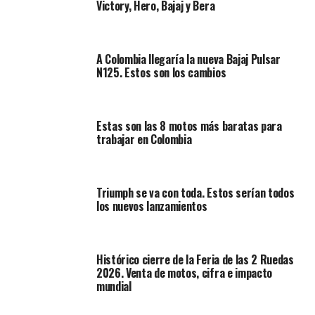
Victory, Hero, Bajaj y Bera
gran compromiso y un reto por hacer de cada experiencia
algo grato e inolvidable para nuestros clientes
”, indico
Rafael Gaviria, Gerente General.
A Colombia llegaría la nueva Bajaj Pulsar
N125. Estos son los cambios
Estas son las 8 motos más baratas para
trabajar en Colombia
Triumph se va con toda. Estos serían todos
los nuevos lanzamientos
Histórico cierre de la Feria de las 2 Ruedas
2026. Venta de motos, cifra e impacto
mundial
Otto Franco, Gerente de Triumph Colombia, dice, “
Las
motocicletas Triumph se diferencian por los detalles, la