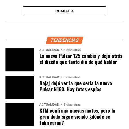
preparación minuciosa y el desarrollo tecnológico de
cada uno de los modelos, los cuales buscan plasmar la
COMENTA
esencia
FOR THE RIDE
que tiene la marca. Ese es
nuestro reto, mantener la marca legendaria y fuerte que
ha sido Triumph en los últimos 120 años
”.
TENDENCIAS
Lea también:
¿El Gobierno Petro prohibirá las motos
a gasolina?
ACTUALIDAD
5 días atras
La nueva Pulsar 125 cambia y deja atrás
el diseño que tanto dio de qué hablar
A Colombia llegará el siguiente abanico de referencias
de la emblemática marca británica:
ACTUALIDAD
5 días atras
Adventure.
Bajaj dejó ver la que sería la nueva
Pulsar N160. Hay fotos espías
• Tiger 660.
ACTUALIDAD
5 días atras
• Tiger 850 Sport.
KTM confirma nuevas motos, pero la
gran duda sigue siendo ¿dónde se
• Tiger 900.
fabricarán?