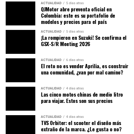
• Tiger 1200 Rally.
ACTUALIDAD
5 días atras
QJMotor abre preventa oficial en
Colombia: este es su portafolio de
• Tiger 1200 Explorer.
modelos y precios para el país
Modern Classic.
ACTUALIDAD
5 días atras
¡La rompieron en Suzuki! Se confirma el
• Boneville T100.
GSX-S/R Meeting 2026
• Boneville T120.
ACTUALIDAD
6 días atras
El reto no es vender Aprilia, es construir
• Scrambler 900.
una comunidad, ¿van por mal camino?
• Scrambler 1200.
ACTUALIDAD
4 días atras
Las cinco motos chinas de medio litro
• Speed Twin.
para viajar. Estos son sus precios
• Thruxton.
ACTUALIDAD
4 días atras
Roadster.
TVS Orbiter: el scooter el diseño más
extraño de la marca. ¿Le gusta o no?