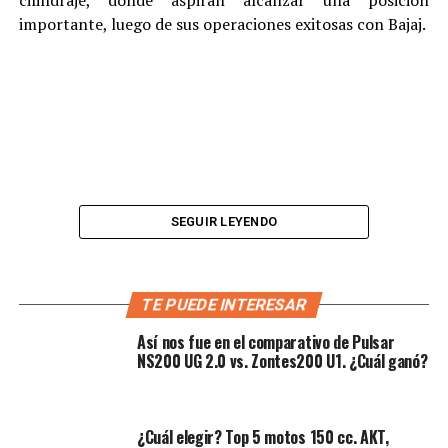
cilindraje, donde aspiran alcanzar una posición
importante, luego de sus operaciones exitosas con Bajaj.
SEGUIR LEYENDO
TE PUEDE INTERESAR
Así nos fue en el comparativo de Pulsar
NS200 UG 2.0 vs. Zontes200 U1. ¿Cuál ganó?
“
La llegada de Triumph a Colombia, es el resultado del
esfuerzo y trabajo coordinado que hemos logrado desde
Grupo UMA
y la marca. Para nosotros como compañía es
¿Cuál elegir? Top 5 motos 150 cc. AKT,
una inmensa alegría y satisfacción, por ello, tenemos un