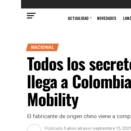
ACTUALIDAD
NOVEDADES
LAN
NACIONAL
Todos los secret
llega a Colombi
Mobility
El fabricante de origen chino viene a comp
Publicado
5 años atras
en
septiembre 15, 202