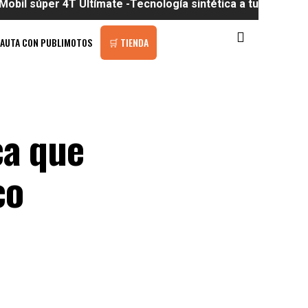
r 4T Ultímate -Tecnología sintética a tu alcance
PAUTA CON PUBLIMOTOS
🛒 TIENDA
ca que
co