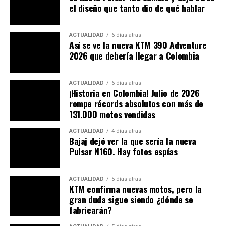
accidentes son directamente por acrobacias, sí hay
el diseño que tanto dio de qué hablar
datos alarmantes sobre accidentalidad general:
ACTUALIDAD
6 días atras
En 2024, más de
8.000 muertes por accidentes
Así se ve la nueva KTM 390 Adventure
2026 que debería llegar a Colombia
viales
; cada día fallecen
14 personas en moto
.
Más del
80 % de las víctimas mortales y
lesionadas
son motociclistas o peatones
ACTUALIDAD
6 días atras
afectados por ellos.
¡Historia en Colombia! Julio de 2026
rompe récords absolutos con más de
En 2023, en Colombia se registraron más de
1
131.000 motos vendidas
millón de lesionados en siniestros viales
, de
los cuales el
70 % eran usuarios de motocicleta
.
ACTUALIDAD
4 días atras
Bajaj dejó ver la que sería la nueva
Entre 2017 y 2023, las muertes de motociclistas
Pulsar N160. Hay fotos espías
pasaron de
3.234 a 5.213
, evidenciando una
tendencia al alza sostenida, mientras que las
ACTUALIDAD
5 días atras
motos ya representan más del
60 % del parque
KTM confirma nuevas motos, pero la
automotor
.
gran duda sigue siendo ¿dónde se
fabricarán?
Entre 2008 y 2021, hubo
28.200 muertes por