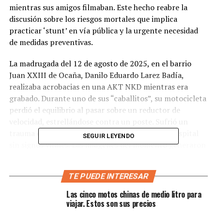
mientras sus amigos filmaban. Este hecho reabre la
discusión sobre los riesgos mortales que implica
practicar ‘stunt’ en vía pública y la urgente necesidad
de medidas preventivas.
La madrugada del 12 de agosto de 2025, en el barrio
Juan XXIII de Ocaña, Danilo Eduardo Larez Badía,
realizaba acrobacias en una AKT NKD mientras era
grabado. Durante uno de sus “caballitos”, su motocicleta
perdió el equilibrio al pasar sobre un reductor de
velocidad, estrellándose contra un poste. Sufrió un
trauma craneoencefálico severo y llegando al hospital
SEGUIR LEYENDO
sin signos vitales. Las imágenes del momento generaron
conmoción y sirvieron como evidencia de los peligros de
estas maniobras en espacio público.
TE PUEDE INTERESAR
Accidentes de moto similares
Las cinco motos chinas de medio litro para
viajar. Estos son sus precios