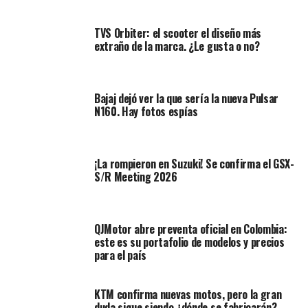
TVS Orbiter: el scooter el diseño más
extraño de la marca. ¿Le gusta o no?
Bajaj dejó ver la que sería la nueva Pulsar
N160. Hay fotos espías
¡La rompieron en Suzuki! Se confirma el GSX-
Otros incidentes anteriores reflejan un patrón
S/R Meeting 2026
recurrente:
En junio de 2025, un joven de 19 años, apodado
QJMotor abre preventa oficial en Colombia:
“Gocho Grau”, perdió la vida tras impactar contra
este es su portafolio de modelos y precios
un bus Metroplús en Medellín mientras realizaba
para el país
acrobacias. En ese mismo periodo, del total de
109 muertes por accidentes de tránsito, el
60 %
KTM confirma nuevas motos, pero la gran
involucró motociclistas
.
duda sigue siendo ¿dónde se fabricarán?