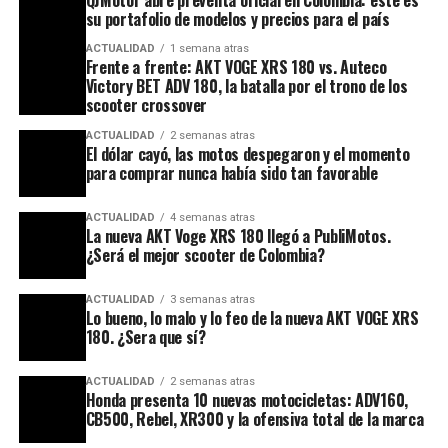
QJMotor abre preventa oficial en Colombia: este es
su portafolio de modelos y precios para el país
ACTUALIDAD
1 semana atras
Frente a frente: AKT VOGE XRS 180 vs. Auteco
Victory BET ADV 180, la batalla por el trono de los
scooter crossover
ACTUALIDAD
2 semanas atras
El dólar cayó, las motos despegaron y el momento
para comprar nunca había sido tan favorable
ACTUALIDAD
4 semanas atras
La nueva AKT Voge XRS 180 llegó a PubliMotos.
¿Será el mejor scooter de Colombia?
ACTUALIDAD
3 semanas atras
Lo bueno, lo malo y lo feo de la nueva AKT VOGE XRS
180. ¿Sera que sí?
ACTUALIDAD
2 semanas atras
Honda presenta 10 nuevas motocicletas: ADV160,
CB500, Rebel, XR300 y la ofensiva total de la marca