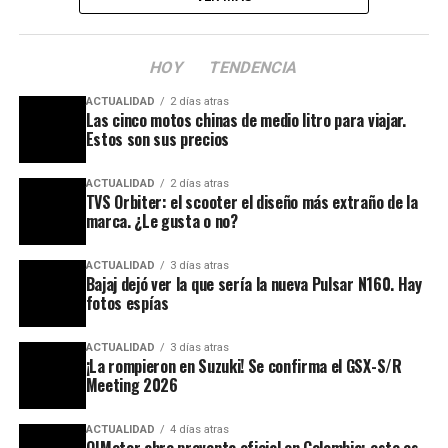
HOY
TENDENCIA
ACTUALIDAD
2 días atras
Las cinco motos chinas de medio litro para viajar.
Estos son sus precios
ACTUALIDAD
2 días atras
TVS Orbiter: el scooter el diseño más extraño de la
marca. ¿Le gusta o no?
ACTUALIDAD
3 días atras
Bajaj dejó ver la que sería la nueva Pulsar N160. Hay
fotos espías
ACTUALIDAD
3 días atras
¡La rompieron en Suzuki! Se confirma el GSX-S/R
Meeting 2026
ACTUALIDAD
4 días atras