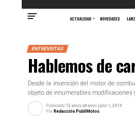
ACTUALIDAD
NOVEDADES
LAN
ENTREVISTAS
Hablemos de ca
Desde la invención del motor de combu
objeto de innumerables modificaciones y
Publicado
12 años atras
en
julio 1, 2014
Por
Redacción PubliMotos