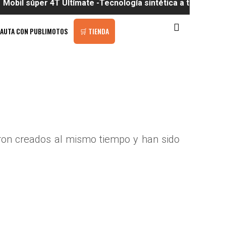
er 4T Ultímate -Tecnología sintética a tu alcance
PAUTA CON PUBLIMOTOS
🛒 TIENDA
ron creados al mismo tiempo y han sido