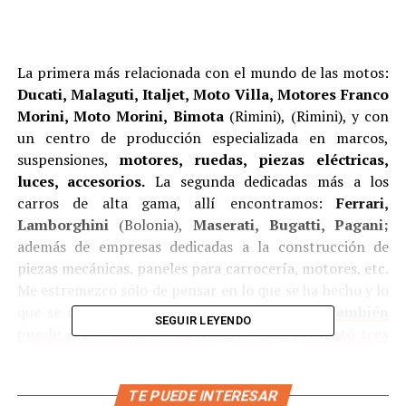
La primera más relacionada con el mundo de las motos:
Ducati, Malaguti, Italjet, Moto Villa, Motores Franco
Morini, Moto Morini, Bimota
(Rimini), (Rimini), y con
un centro de producción especializada en marcos,
suspensiones,
motores, ruedas, piezas eléctricas,
luces, accesorios.
La segunda dedicadas más a los
carros de alta gama, allí encontramos:
Ferrari,
Lamborghini
(Bolonia),
Maserati, Bugatti, Pagani;
además de empresas dedicadas a la construcción de
piezas mecánicas, paneles para carrocería, motores, etc.
Me estremezco sólo de pensar en lo que se ha hecho y lo
que se continúa haciendo en estos lugares.
(También
SEGUIR LEYENDO
puede ver – United Motorcycles UM, presentó tres
nuevos modelos cruiser en el Auto Expo de Delhi)
Ya teníamos conocimiento que en Módena se estaba
TE PUEDE INTERESAR