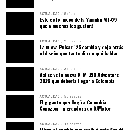
un objeto mediante la adición de materiales, con
diversos polímeros,
polvos compuestos
, materiales
ACTUALIDAD
5 días atras
Esto es lo nuevo de la Yamaha MT-09
sintéticos, también han desarrollados en sus
que a muchos les gustará
laboratorios algunos materiales que están patentados
como la
tecnología Windform
, además del mecanizado
de precisión CNC de 5 ejes usando los metales más
ACTUALIDAD
2 días atras
La nueva Pulsar 125 cambia y deja atrás
nobles y preciosos.
(También puede ver la nueva Bajaj
el diseño que tanto dio de qué hablar
V15)
ACTUALIDAD
3 días atras
Así se ve la nueva KTM 390 Adventure
2026 que debería llegar a Colombia
ACTUALIDAD
5 días atras
El gigante que llegó a Colombia.
Conozcan la grandeza de QJMotor
ACTUALIDAD
4 días atras
Miren el cambio que recibió esta Suzuki