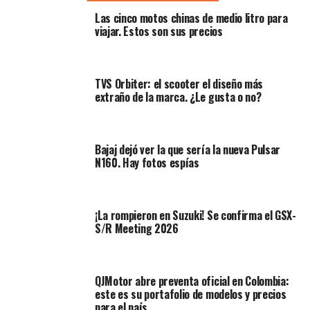
fabricando la
ENERGICA Ego45
una
Superbike
Las cinco motos chinas de medio litro para
eléctrica con un diseño realmente interesante y muy
viajar. Estos son sus precios
atractivo. Entonces decidimos ponernos en contacto
con
Cecilia Bucci PR de Energica
, para entrevistarla.
La bienvenida fue genial, con una gran voluntad de
TVS Orbiter: el scooter el diseño más
explicarnos en qué consiste este proyecto. La primera
extraño de la marca. ¿Le gusta o no?
etapa de la visita fue en CRP, una compañía dedicada a la
investigación, desarrollo, diseño y producción
de
componentes para diversos usos, así como de partes
Bajaj dejó ver la que sería la nueva Pulsar
mecánicas para equipos de competición. CRP ha dado
N160. Hay fotos espías
soporte a la mayoría de los constructores de
automóviles de alto rendimiento del mundo, con
ingeniería, prototipado rápido y materiales avanzados
¡La rompieron en Suzuki! Se confirma el GSX-
para construir los coches más rápidos y técnicamente
S/R Meeting 2026
más avanzados, durante más de 45 años.
Energica Motor Company
, con sede en la histórica
QJMotor abre preventa oficial en Colombia:
ciudad de
Módena, Italia,
es filial de CRP Group, uno de
este es su portafolio de modelos y precios
los pioneros en el mundo con tecnologías de corte
para el país