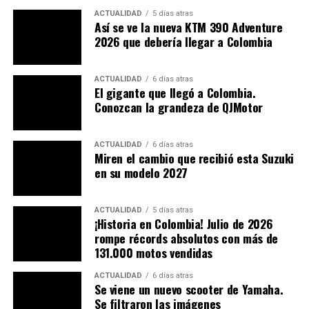
ACTUALIDAD
5 días atras
Así se ve la nueva KTM 390 Adventure
Aprilia RX 125 2021
2026 que debería llegar a Colombia
A pesar de los cambios que representa la normatividad
ACTUALIDAD
6 días atras
El gigante que llegó a Colombia.
ambiental
Euro 5, la motocicleta no perdió potencia,
Conozcan la grandeza de QJMotor
simplemente ahora entrega los números un poco
antes y con mayor progresión del acelerador.
Según
la ficha técnica de los modelos, la potencia estaría
ACTUALIDAD
6 días atras
Miren el cambio que recibió esta Suzuki
limitada a
15 hp a las 10.000 rpm y 11,2 Nm a 8.000
en su modelo 2027
rpm, lo que para un motor de 125 cc es más de lo
que se puede pedir.
ACTUALIDAD
5 días atras
¡Historia en Colombia! Julio de 2026
rompe récords absolutos con más de
131.000 motos vendidas
ACTUALIDAD
6 días atras
Se viene un nuevo scooter de Yamaha.
Se filtraron las imágenes