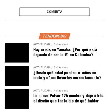
COMENTA
No obstante, con
la reciente renovación de las
pequeñas Off Road, Aprilia dejó en claro que quiere
dominar el mercado Europeo
, o por lo menos, ser una
opción sumamente atractiva para las personas que
TENDENCIAS
quieran
incursionar en el mundo de las motos, del
deporte o del off road.
ACTUALIDAD
5 días atras
Hay crisis en Yamaha. ¿Por qué está
dejando de ser la #1 en Colombia?
ACTUALIDAD
5 días atras
¿Desde qué edad pueden ir niños en
moto y cómo llevarlos correctamente?
ACTUALIDAD
4 días atras
La nueva Pulsar 125 cambia y deja atrás
el diseño que tanto dio de qué hablar