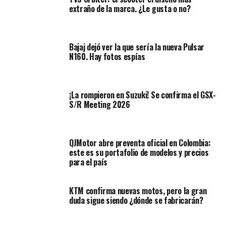
máquina de este tipo, de allí su atractivo.
extraño de la marca. ¿Le gusta o no?
Aunque en la actualidad la marca del grupo Piaggio
tiene representación por parte de Los Coches
, la
Bajaj dejó ver la que sería la nueva Pulsar
empresa no ha traído los pequeños modelos de Noale,
N160. Hay fotos espías
pues según su sitio web, la máquina de motorización
más reducida disponible es la SHIVER 900 NAVI, y
próximamente, el scooter SR MOTARD 160, sin
¡La rompieron en Suzuki! Se confirma el GSX-
embargo, la doble propósito y la Supermoto de
S/R Meeting 2026
124,2 cc no parecen estar en la plantilla.
QJMotor abre preventa oficial en Colombia:
este es su portafolio de modelos y precios
para el país
KTM confirma nuevas motos, pero la gran
duda sigue siendo ¿dónde se fabricarán?